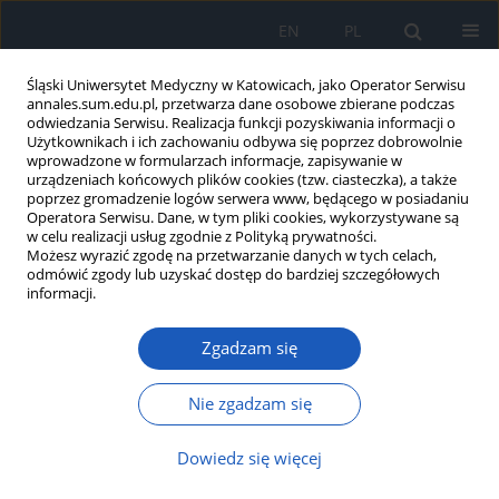
EN
PL
Śląski Uniwersytet Medyczny w Katowicach, jako Operator Serwisu
annales.sum.edu.pl, przetwarza dane osobowe zbierane podczas
odwiedzania Serwisu. Realizacja funkcji pozyskiwania informacji o
Użytkownikach i ich zachowaniu odbywa się poprzez dobrowolnie
wprowadzone w formularzach informacje, zapisywanie w
urządzeniach końcowych plików cookies (tzw. ciasteczka), a także
poprzez gromadzenie logów serwera www, będącego w posiadaniu
Autor
Urszula Cegieła
Operatora Serwisu. Dane, w tym pliki cookies, wykorzystywane są
w celu realizacji usług zgodnie z Polityką prywatności.
Możesz wyrazić zgodę na przetwarzanie danych w tych celach,
Osteoporoza po stosowaniu hormonalnej terapii
odmówić zgody lub uzyskać dostęp do bardziej szczegółowych
antyandrogenowej raka gruczołu krokowego
informacji.
Urszula Cegieła
,
Hanna Korzeniowska
,
Agnieszka Wilk
Zgadzam się
Ann. Acad. Med. Siles. 2012;66
Artykuł
(PDF)
Nie zgadzam się
Rola osteoblastów i osteocytów w procesie
Dowiedz się więcej
przebudowy kości