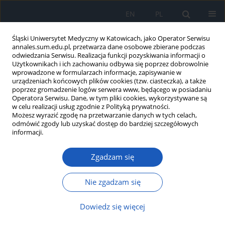
EN
PL
Śląski Uniwersytet Medyczny w Katowicach, jako Operator Serwisu
annales.sum.edu.pl, przetwarza dane osobowe zbierane podczas
odwiedzania Serwisu. Realizacja funkcji pozyskiwania informacji o
Użytkownikach i ich zachowaniu odbywa się poprzez dobrowolnie
wprowadzone w formularzach informacje, zapisywanie w
urządzeniach końcowych plików cookies (tzw. ciasteczka), a także
poprzez gromadzenie logów serwera www, będącego w posiadaniu
2015 vol. 69
Operatora Serwisu. Dane, w tym pliki cookies, wykorzystywane są
w celu realizacji usług zgodnie z Polityką prywatności.
Możesz wyrazić zgodę na przetwarzanie danych w tych celach,
odmówić zgody lub uzyskać dostęp do bardziej szczegółowych
informacji.
Bevacizumab w zwyrodnieniu
Zgadzam się
plamki związanym z wiekiem –
porównanie subiektywnej
Nie zgadzam się
oceny widzenia z obiektywnymi
Dowiedz się więcej