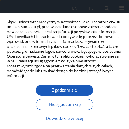
EN
PL
Śląski Uniwersytet Medyczny w Katowicach, jako Operator Serwisu
annales.sum.edu.pl, przetwarza dane osobowe zbierane podczas
odwiedzania Serwisu. Realizacja funkcji pozyskiwania informacji o
Użytkownikach i ich zachowaniu odbywa się poprzez dobrowolnie
wprowadzone w formularzach informacje, zapisywanie w
urządzeniach końcowych plików cookies (tzw. ciasteczka), a także
poprzez gromadzenie logów serwera www, będącego w posiadaniu
2019 vol. 73
Operatora Serwisu. Dane, w tym pliki cookies, wykorzystywane są
w celu realizacji usług zgodnie z Polityką prywatności.
Możesz wyrazić zgodę na przetwarzanie danych w tych celach,
odmówić zgody lub uzyskać dostęp do bardziej szczegółowych
informacji.
Ciężka postać rabdomiolizy
Zgadzam się
wtórna do ostrego zatrucia
alkoholem
Nie zgadzam się
Dowiedz się więcej
1
2
Leszek Jagodziński
,
Ewa Mańka
,
3
1