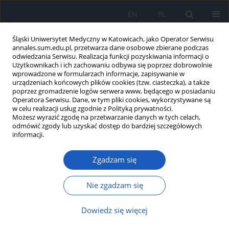
EN
PL
Śląski Uniwersytet Medyczny w Katowicach, jako Operator Serwisu
annales.sum.edu.pl, przetwarza dane osobowe zbierane podczas
odwiedzania Serwisu. Realizacja funkcji pozyskiwania informacji o
Użytkownikach i ich zachowaniu odbywa się poprzez dobrowolnie
wprowadzone w formularzach informacje, zapisywanie w
urządzeniach końcowych plików cookies (tzw. ciasteczka), a także
poprzez gromadzenie logów serwera www, będącego w posiadaniu
Słowo kluczowe
nefropatia
Operatora Serwisu. Dane, w tym pliki cookies, wykorzystywane są
w celu realizacji usług zgodnie z Polityką prywatności.
cukrzycowa
Możesz wyrazić zgodę na przetwarzanie danych w tych celach,
odmówić zgody lub uzyskać dostęp do bardziej szczegółowych
informacji.
Stosowanie metforminy w przewlekłej chorobie
Zgadzam się
nerek
Michalina Drożdż
,
Ewa Olszańska
,
Katarzyna Dubielak
,
Magdalena
Nie zgadzam się
Domek
Ann. Acad. Med. Siles. 2017;71:14-18
Dowiedz się więcej
DOI
:
https://doi.org/10.18794/aams/64312
Streszczenie
Artykuł
(PDF)