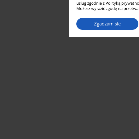
usług zgodnie z Polityką prywatno
Możesz wyrazić zgodę na przetwar
Zgadzam się