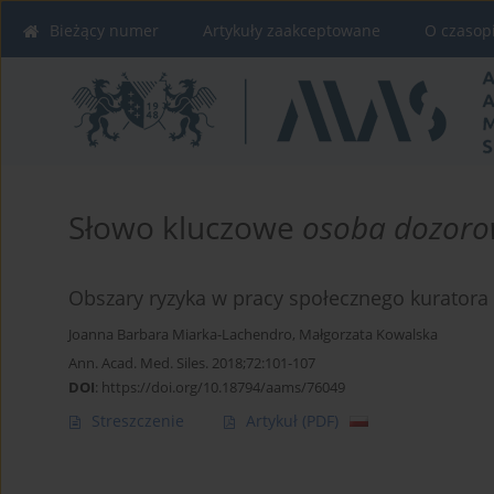
Bieżący numer
Artykuły zaakceptowane
O czasop
Słowo kluczowe
osoba dozor
Obszary ryzyka w pracy społecznego kurator
Joanna Barbara Miarka-Lachendro
,
Małgorzata Kowalska
Ann. Acad. Med. Siles. 2018;72:101-107
DOI
:
https://doi.org/10.18794/aams/76049
Streszczenie
Artykuł
(PDF)