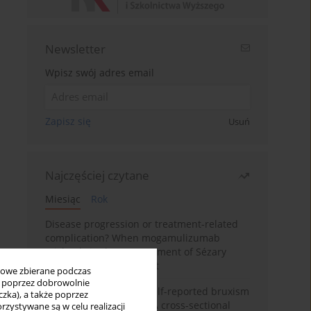
Newsletter
Wpisz swój adres email
Zapisz się
Usuń
Najczęściej czytane
Miesiąc
Rok
Disease progression or treatment-related
complication? When mogamulizumab
misleads in the management of Sézary
syndrome: A case report
bowe zbierane podczas
ię poprzez dobrowolnie
Personality traits and self-reported bruxism
zka), a także poprzez
in university students: A cross-sectional
zystywane są w celu realizacji