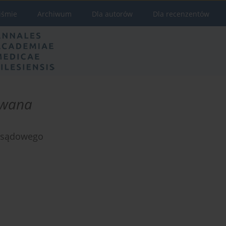
iśmie
Archiwum
Dla autorów
Dla recenzentów
owana
a sądowego