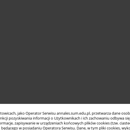
towicach, jako Operator Serwisu annales.sum.edu.pl, przetwarza dane oso
funkcji pozyskiwania informacji o Użytkownikach i ich zachowaniu odbywa s
macje, zapisywanie w urządzeniach końcowych plików cookies (tzw. ciastec
ędącego w posiadaniu Operatora Serwisu. Dane, w tym pliki cookies, wykor