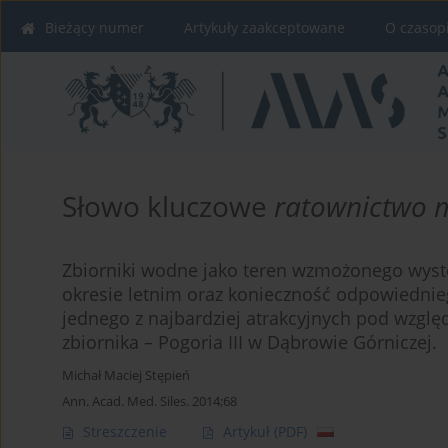
Bieżący numer
Artykuły zaakceptowane
O czasop
Słowo kluczowe
ratownictwo 
Zbiorniki wodne jako teren wzmożonego wyst
okresie letnim oraz konieczność odpowiednie
jednego z najbardziej atrakcyjnych pod wzgl
zbiornika – Pogoria III w Dąbrowie Górniczej.
Michał Maciej Stępień
Ann. Acad. Med. Siles. 2014;68
Streszczenie
Artykuł
(PDF)