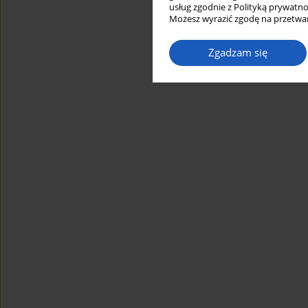
usług zgodnie z Polityką prywatno
Możesz wyrazić zgodę na przetwar
Zgadzam się