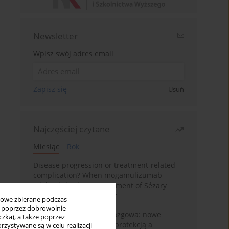
Newsletter
Wpisz swój adres email
Zapisz się
Usuń
Najczęściej czytane
Miesiąc
Rok
Disease progression or treatment-related
complication? When mogamulizumab
misleads in the management of Sézary
syndrome: A case report
bowe zbierane podczas
ię poprzez dobrowolnie
BPC-157 i oś jelitowo-mózgowa: nowe
zka), a także poprzez
powiązania między cytoprotekcją a
zystywane są w celu realizacji