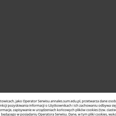
towicach, jako Operator Serwisu annales.sum.edu.pl, przetwarza dane oso
funkcji pozyskiwania informacji o Użytkownikach i ich zachowaniu odbywa s
macje, zapisywanie w urządzeniach końcowych plików cookies (tzw. ciastec
ędącego w posiadaniu Operatora Serwisu. Dane, w tym pliki cookies, wykor