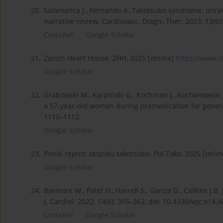
20.
Salamanca J., Fernando A. Takotsubo syndrome: unrav
narrative review. Cardiovasc. Diagn. Ther. 2023; 13(6)
CrossRef
Google Scholar
21.
Zurich Heart House. ZHH, 2025 [online]
https://www.z
Google Scholar
22.
Grabowski M., Karpiński G., Kochman J., Kochanowski J.
a 57-year-old woman during premedication for general a
1110–1112.
Google Scholar
23.
Polski rejestr zespołu takotsubo. Pol-Tako, 2025 [onli
Google Scholar
24.
Barmore W., Patel H., Harrell S., Garcia D., Calkins J
J. Cardiol. 2022; 14(6): 355–362, doi: 10.4330/wjc.v14.i
CrossRef
Google Scholar