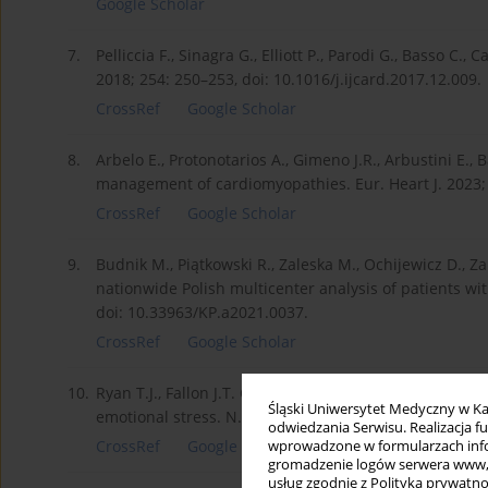
Google Scholar
7.
Pelliccia F., Sinagra G., Elliott P., Parodi G., Basso C.,
2018; 254: 250–253, doi: 10.1016/j.ijcard.2017.12.009.
CrossRef
Google Scholar
8.
Arbelo E., Protonotarios A., Gimeno J.R., Arbustini E., B
management of cardiomyopathies. Eur. Heart J. 2023; 
CrossRef
Google Scholar
9.
Budnik M., Piątkowski R., Zaleska M., Ochijewicz D., Za
nationwide Polish multicenter analysis of patients wi
doi: 10.33963/KP.a2021.0037.
CrossRef
Google Scholar
10.
Ryan T.J., Fallon J.T. Case 18-1986 – A 44-year-old 
Śląski Uniwersytet Medyczny w Ka
emotional stress. N. Engl. J. Med. 1986; 314(19): 12
odwiedzania Serwisu. Realizacja 
CrossRef
Google Scholar
wprowadzone w formularzach infor
gromadzenie logów serwera www, b
usług zgodnie z Polityką prywatno