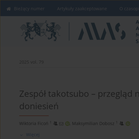
Bieżący numer
Artykuły zaakceptowane
O czasop
2025 vol. 79
Zespół takotsubo – przegląd
doniesień
1
1
Wiktoria Ficoń
,
Maksymilian Dobosz
Więcej