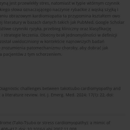
yną jest przewlekły stres, natomiast w typie wtórnym czynnik
kiego słowa oznaczającego naczynie rybackie z wąską szyjką i
aniu obrazowym kardiomiopatia ta przypomina kształtem owo
j literatury w bazach danych takich jak PubMed, Google Scholar
liwe czynniki ryzyka, przebieg kliniczny oraz klasyfikację
 strategie leczenia. Obecny brak jednomyślności w definicji
 został uwidoczniony w kontekście najnowszych badań
o zrozumienia patomechanizmu choroby, aby dobrać jak
cia pacjentów z tym schorzeniem.
B. Diagnostic challenges between takotsubo cardiomyopathy and
literature review. Int. J. Emerg. Med. 2024; 17(1): 22, doi:
ndrome (Tako-Tsubo or stress cardiomyopathy): a mimic of
 408–417, doi: 10.1016/j.ahj.2007.11.008.