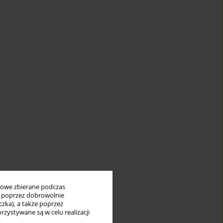
bowe zbierane podczas
ię poprzez dobrowolnie
zka), a także poprzez
zystywane są w celu realizacji