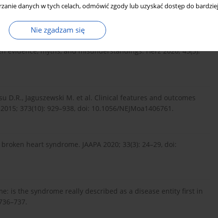
cia F., Brunetti N.D. Takotsubo syndrome: State-of-the-art review
zanie danych w tych celach, odmówić zgody lub uzyskać dostęp do bardziej
2019; 20(1): 70–79, doi: 10.1016/j.carrev.2018.11.015.
Nie zgadzam się
n evidence, myths, and misunderstandings. Herz 2020; 45(3):
osu D.R., Jaguszewski M. et al. Clinical features and outcomes
. 2015; 373(10): 929–938, doi: 10.1056/NEJMoa1406761.
 broken heart syndrome. JAAPA 2020; 33(3): 24–29, doi:
: is the syndrome really described as a disease entity first in
 736–737.