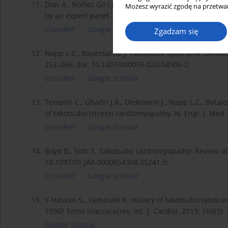
11.
Dias A., Núñez Gil I.J., Santoro F., Madias J.E., Pellic
Możesz wyrazić zgodę na przetwar
by an expert panel – Part 1. Cardiovasc. Revasc. Med. 
CrossRef
Google Scholar
Zgadzam się
12.
Napp L.C., Bauersachs J. Takotsubo syndrome: betwee
252–266, doi: 10.1007/s00059-020-04906-2.
CrossRef
Google Scholar
13.
Templin C., Ghadri J.R., Diekmann J., Napp L.C., Batai
of takotsubo (stress) cardiomyopathy. N. Engl. J. Med
CrossRef
Google Scholar
14.
Boyd B., Solh T. Takotsubo cardiomyopathy: Review of
10.1097/01.JAA.0000654368.35241.fc.
CrossRef
Google Scholar
15.
Y-Hassan S., Yamasaki K. History of takotsubo syndrome
1990? Some inaccuracies. Int. J. Cardiol. 2013; 166(3):
Google Scholar