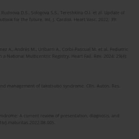
 Rudnova D.S., Sologova S.S., Tereshkina O.I. et al. Update of
ok for the future. Int. J. Cardiol. Heart Vasc. 2022; 39:
ez A., Andrés M., Uribarri A., Corbí-Pascual M. et al. Pediatric
 National Multicentric Registry. Heart Fail. Rev. 2024; 29(4):
, and management of takotsubo syndrome. Clin. Auton. Res.
yndrome: A current review of presentation, diagnosis, and
6/j.maturitas.2022.08.005.