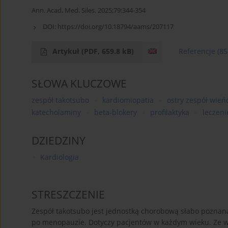
Ann. Acad. Med. Siles. 2025;79:344-354
DOI:
https://doi.org/10.18794/aams/207117
Artykuł
(PDF, 659.8 kB)
Referencje
(85
SŁOWA KLUCZOWE
zespół takotsubo
kardiomiopatia
ostry zespół wie
katecholaminy
beta-blokery
profilaktyka
leczeni
DZIEDZINY
Kardiologia
STRESZCZENIE
Zespół takotsubo jest jednostką chorobową słabo poznaną
po menopauzie. Dotyczy pacjentów w każdym wieku. Ze wz