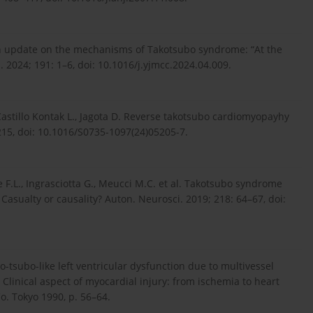
 An update on the mechanisms of Takotsubo syndrome: “At the
. 2024; 191: 1–6, doi: 10.1016/j.yjmcc.2024.04.009.
, Castillo Kontak L., Jagota D. Reverse takotsubo cardiomyopayhy
15, doi: 10.1016/S0735-1097(24)05205-7.
 F.L., Ingrasciotta G., Meucci M.C. et al. Takotsubo syndrome
asualty or causality? Auton. Neurosci. 2019; 218: 64–67, doi:
ko-tsubo-like left ventricular dysfunction due to multivessel
 Clinical aspect of myocardial injury: from ischemia to heart
o. Tokyo 1990, p. 56–64.