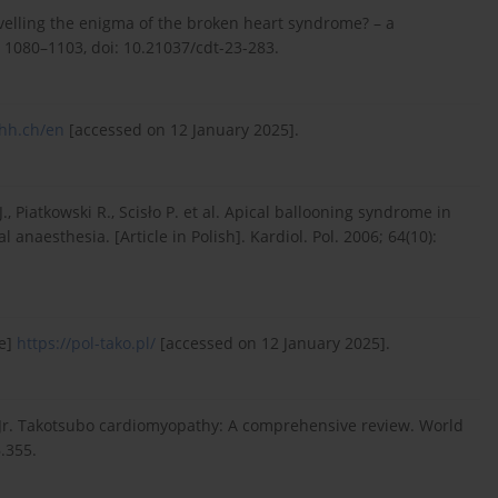
elling the enigma of the broken heart syndrome? – a
: 1080–1103, doi: 10.21037/cdt-23-283.
hh.ch/en
[accessed on 12 January 2025].
, Piatkowski R., Scisło P. et al. Apical ballooning syndrome in
naesthesia. [Article in Polish]. Kardiol. Pol. 2006; 64(10):
ne]
https://pol-tako.pl/
[accessed on 12 January 2025].
.B. Jr. Takotsubo cardiomyopathy: A comprehensive review. World
6.355.