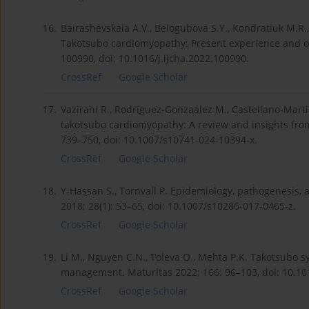
16.
Bairashevskaia A.V., Belogubova S.Y., Kondratiuk M.R.,
Takotsubo cardiomyopathy: Present experience and outlo
100990, doi: 10.1016/j.ijcha.2022.100990.
CrossRef
Google Scholar
17.
Vazirani R., Rodríguez-Gonzaález M., Castellano-Martin
takotsubo cardiomyopathy: A review and insights from a
739–750, doi: 10.1007/s10741-024-10394-x.
CrossRef
Google Scholar
18.
Y-Hassan S., Tornvall P. Epidemiology, pathogenesis
2018; 28(1): 53–65, doi: 10.1007/s10286-017-0465-z.
CrossRef
Google Scholar
19.
Li M., Nguyen C.N., Toleva O., Mehta P.K. Takotsubo s
management. Maturitas 2022; 166: 96–103, doi: 10.101
CrossRef
Google Scholar