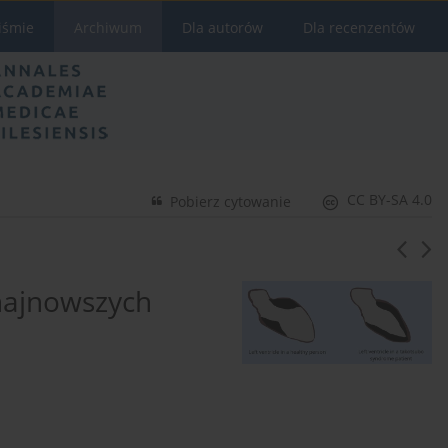
iśmie
Archiwum
Dla autorów
Dla recenzentów
CC BY-SA 4.0
Pobierz cytowanie
 najnowszych