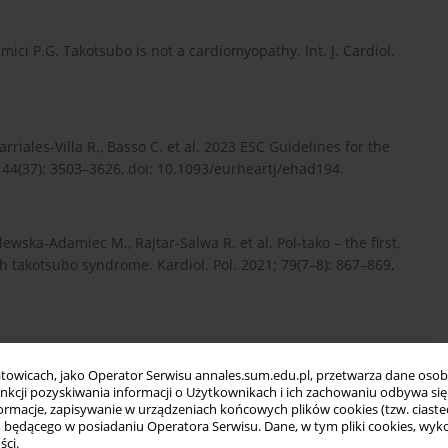
 Camici P.G. Takotsubo is not a cardiomyopathy. Int. J. Cardiol.
arriales-Villa R., Basso C. et al. 2023 ESC Guidelines for the
44(37): 3503–3626, doi: 10.1093/eurheartj/ehad194.
lewska-Adamiec M., Rajtar-Salwa R. et al. Pol-tako – the first,
th takotsubo syndrome. Kardiol. Pol. 2021; 79(7–8): 867–869,
woman with substernal pain and pulmonary edema after severe
towicach, jako Operator Serwisu annales.sum.edu.pl, przetwarza dane oso
40–1247, doi: 10.1056/NEJM198605083141908.
funkcji pozyskiwania informacji o Użytkownikach i ich zachowaniu odbywa s
macje, zapisywanie w urządzeniach końcowych plików cookies (tzw. ciastec
ędącego w posiadaniu Operatora Serwisu. Dane, w tym pliki cookies, wykor
ści.