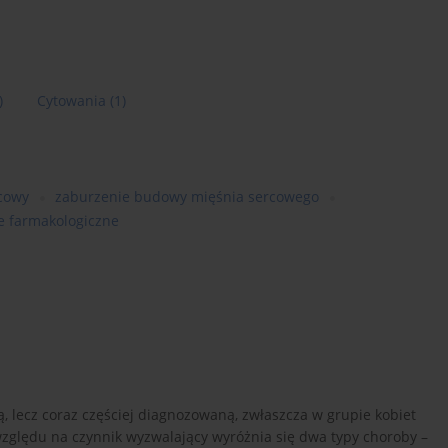
)
Cytowania
(1)
ńcowy
zaburzenie budowy mięśnia sercowego
e farmakologiczne
, lecz coraz częściej diagnozowaną, zwłaszcza w grupie kobiet
ględu na czynnik wyzwalający wyróżnia się dwa typy choroby –