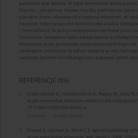
pierwotny oraz wtórny. W typie pierwotnym główną przycz
fizyczny – jatrogenny. Nazwa choroby pochodzi od japońs
szerokim dnem, używane do chwytania ośmiornic. W bad
naczynie. Celem pracy jest kompleksowa analiza dostępne
i ScienceDirect. W pracy uwzględniono rys historyczny, moż
schorzenia. Omówiono także postępowanie profilaktyczne i
stosowanej przez prestiżowe towarzystwa kardiologiczne
naukowych. Konieczne są dalsze badania w celu lepszeg
najlepsze leczenie farmakologiczne i poprawić jakość ży
REFERENCJE
(85)
1.
Scafa-Udriste A., Horodinschi R.N., Babos M., Dinu 
acute myocardial infarction–where is the emergency?: a 
10.1186/s12245-024-00595-4.
CrossRef
Google Scholar
2.
Prasad A., Lerman A., Rihal C.S. Apical ballooning sy
acute myocardial infarction. Am. Heart J. 2008; 155(3):