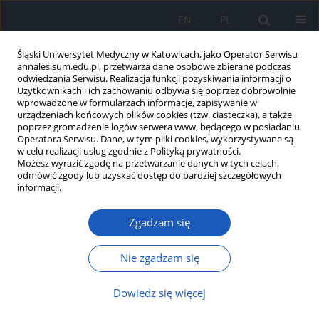
EN
PL
Śląski Uniwersytet Medyczny w Katowicach, jako Operator Serwisu
annales.sum.edu.pl, przetwarza dane osobowe zbierane podczas
odwiedzania Serwisu. Realizacja funkcji pozyskiwania informacji o
Użytkownikach i ich zachowaniu odbywa się poprzez dobrowolnie
wprowadzone w formularzach informacje, zapisywanie w
urządzeniach końcowych plików cookies (tzw. ciasteczka), a także
poprzez gromadzenie logów serwera www, będącego w posiadaniu
2024 vol. 78
Operatora Serwisu. Dane, w tym pliki cookies, wykorzystywane są
w celu realizacji usług zgodnie z Polityką prywatności.
Możesz wyrazić zgodę na przetwarzanie danych w tych celach,
odmówić zgody lub uzyskać dostęp do bardziej szczegółowych
informacji.
Zespół Aicardiego – opis
Zgadzam się
przypadku i przegląd
piśmiennictwa
Nie zgadzam się
Dowiedz się więcej
1
Patrycja Ochman-Pasierbek
,
1
2