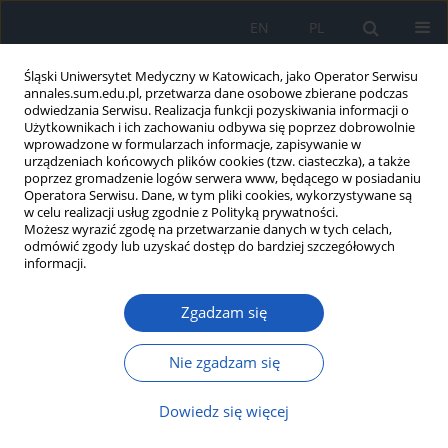
EN
PL
Śląski Uniwersytet Medyczny w Katowicach, jako Operator Serwisu
annales.sum.edu.pl, przetwarza dane osobowe zbierane podczas
odwiedzania Serwisu. Realizacja funkcji pozyskiwania informacji o
Użytkownikach i ich zachowaniu odbywa się poprzez dobrowolnie
wprowadzone w formularzach informacje, zapisywanie w
urządzeniach końcowych plików cookies (tzw. ciasteczka), a także
poprzez gromadzenie logów serwera www, będącego w posiadaniu
Słowo kluczowe
padaczka
Operatora Serwisu. Dane, w tym pliki cookies, wykorzystywane są
w celu realizacji usług zgodnie z Polityką prywatności.
Możesz wyrazić zgodę na przetwarzanie danych w tych celach,
Warianty pojedynczego nukleotydu
MBD5
u
odmówić zgody lub uzyskać dostęp do bardziej szczegółowych
dwojga dzieci z mutacjami w genie kanału
informacji.
sodowego
SCN1A
i
SCN9A
oraz przegląd literatury
Zgadzam się
Patrycja Rozwadowska-Kunecka
,
Małgorzata Rodak
,
Justyna Paprocka
Ann. Acad. Med. Siles. 2025;79:384-392
Nie zgadzam się
DOI
:
https://doi.org/10.18794/aams/211875
Streszczenie
Artykuł
(PDF)
Dowiedz się więcej