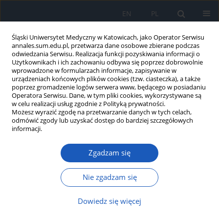
EN
PL
Śląski Uniwersytet Medyczny w Katowicach, jako Operator Serwisu
annales.sum.edu.pl, przetwarza dane osobowe zbierane podczas
odwiedzania Serwisu. Realizacja funkcji pozyskiwania informacji o
Użytkownikach i ich zachowaniu odbywa się poprzez dobrowolnie
wprowadzone w formularzach informacje, zapisywanie w
urządzeniach końcowych plików cookies (tzw. ciasteczka), a także
poprzez gromadzenie logów serwera www, będącego w posiadaniu
Autor
Łukasz Musur
Operatora Serwisu. Dane, w tym pliki cookies, wykorzystywane są
w celu realizacji usług zgodnie z Polityką prywatności.
Możesz wyrazić zgodę na przetwarzanie danych w tych celach,
odmówić zgody lub uzyskać dostęp do bardziej szczegółowych
Pozytywne zachowania zdrowotne studentów
informacji.
lubelskich uczelni i ich wybrane uwarunkowania
Zgadzam się
Grzegorz Józef Nowicki
,
Barbara Janina Ślusarska
,
Łukasz Musur
,
Agnieszka Barbara Bartoszek
,
Katarzyna Halina Kocka
,
Zdzisława
Cecyllia Szadowska-Szlachetka
,
Marta Łuczyk
Nie zgadzam się
Ann. Acad. Med. Siles. 2020;74:137-148
DOI
:
https://doi.org/10.18794/aams/114422
Dowiedz się więcej
Streszczenie
Artykuł
(PDF)