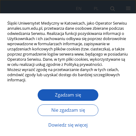
EN
PL
Śląski Uniwersytet Medyczny w Katowicach, jako Operator Serwisu
annales.sum.edu.pl, przetwarza dane osobowe zbierane podczas
odwiedzania Serwisu. Realizacja funkcji pozyskiwania informacji o
Użytkownikach i ich zachowaniu odbywa się poprzez dobrowolnie
wprowadzone w formularzach informacje, zapisywanie w
urządzeniach końcowych plików cookies (tzw. ciasteczka), a także
poprzez gromadzenie logów serwera www, będącego w posiadaniu
Autor
Agnieszka Bartoszek
Operatora Serwisu. Dane, w tym pliki cookies, wykorzystywane są
w celu realizacji usług zgodnie z Polityką prywatności.
Możesz wyrazić zgodę na przetwarzanie danych w tych celach,
odmówić zgody lub uzyskać dostęp do bardziej szczegółowych
Pozytywne zachowania zdrowotne studentów
informacji.
lubelskich uczelni i ich wybrane uwarunkowania
Zgadzam się
Grzegorz Józef Nowicki
,
Barbara Janina Ślusarska
,
Łukasz Musur
,
Agnieszka Barbara Bartoszek
,
Katarzyna Halina Kocka
,
Zdzisława
Cecyllia Szadowska-Szlachetka
,
Marta Łuczyk
Nie zgadzam się
Ann. Acad. Med. Siles. 2020;74:137-148
DOI
:
https://doi.org/10.18794/aams/114422
Dowiedz się więcej
Streszczenie
Artykuł
(PDF)