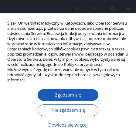
EN
PL
Śląski Uniwersytet Medyczny w Katowicach, jako Operator Serwisu
annales.sum.edu.pl, przetwarza dane osobowe zbierane podczas
odwiedzania Serwisu. Realizacja funkcji pozyskiwania informacji o
Użytkownikach i ich zachowaniu odbywa się poprzez dobrowolnie
wprowadzone w formularzach informacje, zapisywanie w
urządzeniach końcowych plików cookies (tzw. ciasteczka), a także
poprzez gromadzenie logów serwera www, będącego w posiadaniu
Autor
Andrzej Ochała
Operatora Serwisu. Dane, w tym pliki cookies, wykorzystywane są
w celu realizacji usług zgodnie z Polityką prywatności.
Możesz wyrazić zgodę na przetwarzanie danych w tych celach,
odmówić zgody lub uzyskać dostęp do bardziej szczegółowych
Ocena efektu angioplastyki wieńcowej w obrębie
informacji.
pnia głównego lewej tętnicy wieńcowej z użyciem
cewnika balonowego nacinającego w
Zgadzam się
porównaniu z techniką z użyciem cewnika
balonowego niepodatnego – wyniki wstępne
Nie zgadzam się
Przemysław Żurek
,
Zbigniew Gąsior
,
Andrzej Kułach
,
Andrzej Ochała
Dowiedz się więcej
Ann. Acad. Med. Siles. 2022;76:127-133
DOI
:
https://doi.org/10.18794/aams/150662