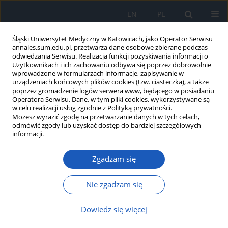
EN
PL
Śląski Uniwersytet Medyczny w Katowicach, jako Operator Serwisu
annales.sum.edu.pl, przetwarza dane osobowe zbierane podczas
odwiedzania Serwisu. Realizacja funkcji pozyskiwania informacji o
Użytkownikach i ich zachowaniu odbywa się poprzez dobrowolnie
wprowadzone w formularzach informacje, zapisywanie w
urządzeniach końcowych plików cookies (tzw. ciasteczka), a także
poprzez gromadzenie logów serwera www, będącego w posiadaniu
Autor
Anna Suchojad
Operatora Serwisu. Dane, w tym pliki cookies, wykorzystywane są
w celu realizacji usług zgodnie z Polityką prywatności.
Możesz wyrazić zgodę na przetwarzanie danych w tych celach,
odmówić zgody lub uzyskać dostęp do bardziej szczegółowych
Stężenie kopeptyny w surowicy noworodków z
informacji.
wrodzoną wadą serca
Zgadzam się
Anna Tarko
,
Anna Suchojad
,
Julia Kordyś
,
Svetlana Simonova
,
Iwona
Maruniak-Chudek
Ann. Acad. Med. Siles. 2021;75:41-48
Nie zgadzam się
DOI
:
https://doi.org/10.18794/aams/132080
Dowiedz się więcej
Streszczenie
Artykuł
(PDF)