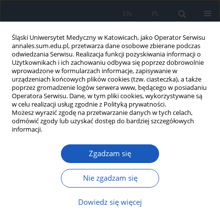
EN
PL
Śląski Uniwersytet Medyczny w Katowicach, jako Operator Serwisu
annales.sum.edu.pl, przetwarza dane osobowe zbierane podczas
odwiedzania Serwisu. Realizacja funkcji pozyskiwania informacji o
Użytkownikach i ich zachowaniu odbywa się poprzez dobrowolnie
wprowadzone w formularzach informacje, zapisywanie w
urządzeniach końcowych plików cookies (tzw. ciasteczka), a także
poprzez gromadzenie logów serwera www, będącego w posiadaniu
Autor
Dominika Lorek
Operatora Serwisu. Dane, w tym pliki cookies, wykorzystywane są
w celu realizacji usług zgodnie z Polityką prywatności.
Możesz wyrazić zgodę na przetwarzanie danych w tych celach,
odmówić zgody lub uzyskać dostęp do bardziej szczegółowych
Unusual presentation of small bowel obstruction
informacji.
in Cowden syndrome: A case report and
literature review
Zgadzam się
Natalia Dardzińska
,
Emil Obrębski
,
Dominika Lorek
,
Paulina Jaskulska
,
Natalia Krzysztofek
,
Kamil Jończyk
,
Bartosz Molasy
Nie zgadzam się
DOI
:
https://doi.org/10.18794/aams/219331
Streszczenie
Artykuł
(PDF)
Dowiedz się więcej