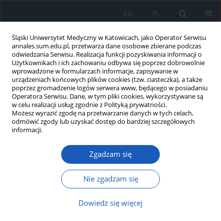
EN
PL
Śląski Uniwersytet Medyczny w Katowicach, jako Operator Serwisu
annales.sum.edu.pl, przetwarza dane osobowe zbierane podczas
odwiedzania Serwisu. Realizacja funkcji pozyskiwania informacji o
Użytkownikach i ich zachowaniu odbywa się poprzez dobrowolnie
wprowadzone w formularzach informacje, zapisywanie w
urządzeniach końcowych plików cookies (tzw. ciasteczka), a także
poprzez gromadzenie logów serwera www, będącego w posiadaniu
Autor
Gabriela Orzeł
Operatora Serwisu. Dane, w tym pliki cookies, wykorzystywane są
w celu realizacji usług zgodnie z Polityką prywatności.
Możesz wyrazić zgodę na przetwarzanie danych w tych celach,
odmówić zgody lub uzyskać dostęp do bardziej szczegółowych
Kardiotoksyczność immunoterapii w raku płuca w
informacji.
świetle nowych wytycznych ESC
Zgadzam się
Gabriela B. Orzeł
,
Maciej Łydka
,
Justyna Lewandowska
,
Julia
Stachowiak
,
Ewelina Szymańska
,
Katarzyna Mizia-Stec
Ann. Acad. Med. Siles. 2023;77:137-145
Nie zgadzam się
DOI
:
https://doi.org/10.18794/aams/162194
Dowiedz się więcej
Streszczenie
Artykuł
(PDF)