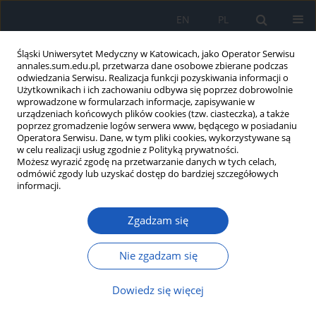
EN
PL
Śląski Uniwersytet Medyczny w Katowicach, jako Operator Serwisu
annales.sum.edu.pl, przetwarza dane osobowe zbierane podczas
odwiedzania Serwisu. Realizacja funkcji pozyskiwania informacji o
Użytkownikach i ich zachowaniu odbywa się poprzez dobrowolnie
wprowadzone w formularzach informacje, zapisywanie w
urządzeniach końcowych plików cookies (tzw. ciasteczka), a także
poprzez gromadzenie logów serwera www, będącego w posiadaniu
Autor
Hanna Lewandowska
Operatora Serwisu. Dane, w tym pliki cookies, wykorzystywane są
w celu realizacji usług zgodnie z Polityką prywatności.
Możesz wyrazić zgodę na przetwarzanie danych w tych celach,
odmówić zgody lub uzyskać dostęp do bardziej szczegółowych
Wstrząs krwotoczny a czynność serca
informacji.
Ewa Grudzińska
,
Hanna Lewandowska
,
Anna Saran
,
Jerzy Jochem
Zgadzam się
Ann. Acad. Med. Siles. 2009;63
Artykuł
(PDF)
Nie zgadzam się
Wyślij swój artykuł
Dowiedz się więcej