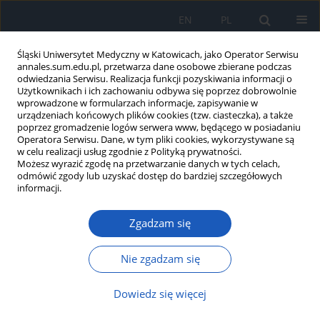
EN
PL
Śląski Uniwersytet Medyczny w Katowicach, jako Operator Serwisu
annales.sum.edu.pl, przetwarza dane osobowe zbierane podczas
odwiedzania Serwisu. Realizacja funkcji pozyskiwania informacji o
Użytkownikach i ich zachowaniu odbywa się poprzez dobrowolnie
wprowadzone w formularzach informacje, zapisywanie w
urządzeniach końcowych plików cookies (tzw. ciasteczka), a także
poprzez gromadzenie logów serwera www, będącego w posiadaniu
Autor
Izabela Gumółka
Operatora Serwisu. Dane, w tym pliki cookies, wykorzystywane są
w celu realizacji usług zgodnie z Polityką prywatności.
Możesz wyrazić zgodę na przetwarzanie danych w tych celach,
odmówić zgody lub uzyskać dostęp do bardziej szczegółowych
Przydatność oznaczeń surowiczego stężenia CA
informacji.
125 i HE4 w diagnostyce raka jajnika
Zgadzam się
Izabela Agnieszka Gumółka
Ann. Acad. Med. Siles. 2015;69:138-149
Nie zgadzam się
DOI
:
https://doi.org/10.18794/aams/33569
Streszczenie
Artykuł
(PDF)
Dowiedz się więcej