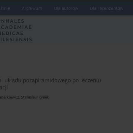
iśmie
Archiwum
Dla autorów
Dla recenzentów
mi układu pozapiramidowego po leczeniu
acji
aderkiewicz
,
Stanisław Kwiek