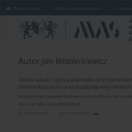
Bieżący numer
Artykuły zaakceptowane
O czasop
Autor
Jan Wiaderkiewicz
Ocena jakości życia pacjentów ze schorzenia
stereotaktycznym oraz pozabiegowej rehabilit
Jarosław Pasek
,
Sebastian Szajkowski
,
Krzysztof Suszyński
,
Jan Wi
Ann. Acad. Med. Siles. 2009;63:32-39
Streszczenie
Artykuł
(PDF)