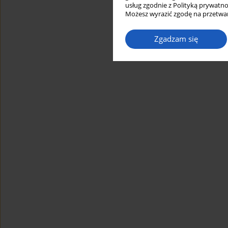
usług zgodnie z Polityką prywatno
Możesz wyrazić zgodę na przetwar
Zgadzam się