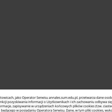
towicach, jako Operator Serwisu annales.sum.edu.pl, przetwarza dane oso
funkcji pozyskiwania informacji o Użytkownikach i ich zachowaniu odbywa s
macje, zapisywanie w urządzeniach końcowych plików cookies (tzw. ciastec
ędącego w posiadaniu Operatora Serwisu. Dane, w tym pliki cookies, wykor