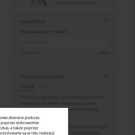
Newsletter
Wpisz swój adres email
Zapisz się
Usuń
Najczęściej czytane
Miesiąc
Rok
Disease progression or treatment-related
complication? When mogamulizumab
misleads in the management of Sézary
syndrome: A case report
bowe zbierane podczas
ię poprzez dobrowolnie
Personality traits and self-reported bruxism
zka), a także poprzez
in university students: A cross-sectional
zystywane są w celu realizacji