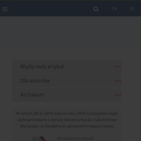
EN
PL
Wyślij swój artykuł
Dla autorów
Archiwum
W latach 2012–2016 oraz w roku 2019 czasopismo było
dofinansowane z dotacji Ministra Nauki i Szkolnictwa
Wyższego na działalność upowszechniającą naukę.