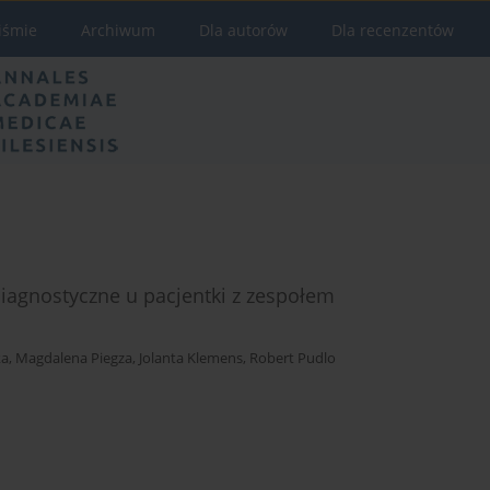
iśmie
Archiwum
Dla autorów
Dla recenzentów
iagnostyczne u pacjentki z zespołem
ka
,
Magdalena Piegza
,
Jolanta Klemens
,
Robert Pudlo