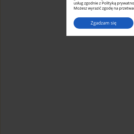
usług zgodnie z Polityką prywatno
Możesz wyrazić zgodę na przetwar
Zgadzam się