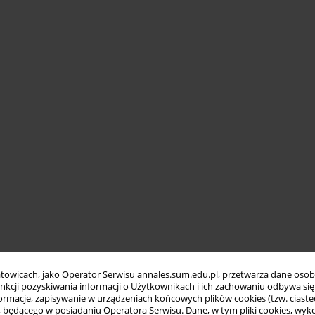
towicach, jako Operator Serwisu annales.sum.edu.pl, przetwarza dane oso
funkcji pozyskiwania informacji o Użytkownikach i ich zachowaniu odbywa s
macje, zapisywanie w urządzeniach końcowych plików cookies (tzw. ciastec
ędącego w posiadaniu Operatora Serwisu. Dane, w tym pliki cookies, wykor