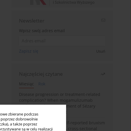
Newsletter
Wpisz swój adres email
Zapisz się
Usuń
Najczęściej czytane
Miesiąc
Rok
Disease progression or treatment-related
complication? When mogamulizumab
misleads in the management of Sézary
syndrome: A case report
bowe zbierane podczas
ię poprzez dobrowolnie
Personality traits and self-reported bruxism
zka), a także poprzez
in university students: A cross-sectional
zystywane są w celu realizacji