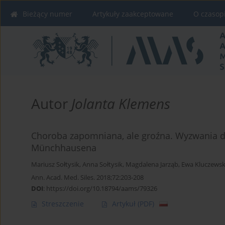
Bieżący numer
Artykuły zaakceptowane
O czasop
Autor
Jolanta Klemens
Choroba zapomniana, ale groźna. Wyzwania d
Münchhausena
Mariusz Sołtysik
,
Anna Sołtysik
,
Magdalena Jarząb
,
Ewa Kluczews
Ann. Acad. Med. Siles. 2018;72:203-208
DOI
:
https://doi.org/10.18794/aams/79326
Streszczenie
Artykuł
(PDF)