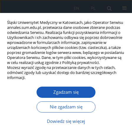
EN
PL
Śląski Uniwersytet Medyczny w Katowicach, jako Operator Serwisu
annales.sum.edu.pl, przetwarza dane osobowe zbierane podczas
odwiedzania Serwisu. Realizacja funkcji pozyskiwania informacji o
Użytkownikach i ich zachowaniu odbywa się poprzez dobrowolnie
wprowadzone w formularzach informacje, zapisywanie w
urządzeniach końcowych plików cookies (tzw. ciasteczka), a także
poprzez gromadzenie logów serwera www, będącego w posiadaniu
Autor
Kamila Bojanek
Operatora Serwisu. Dane, w tym pliki cookies, wykorzystywane są
w celu realizacji usług zgodnie z Polityką prywatności.
Możesz wyrazić zgodę na przetwarzanie danych w tych celach,
Wpływ prenatalnego narażenia miedzią na
odmówić zgody lub uzyskać dostęp do bardziej szczegółowych
ośrodkowy układ dopaminergiczny u dorosłych
informacji.
szczurów
Zgadzam się
Ryszard Szkilnik
,
Michał Kliber
,
Przemysław Nowak
,
Jadwiga Jośko
,
Kamila Bojanek
,
Marta Adwent
,
Eva Kőrössy
,
Halina Brus
,
Ryszard Brus
Nie zgadzam się
Ann. Acad. Med. Siles. 2009;63:7-14
Streszczenie
Artykuł
(PDF)
Dowiedz się więcej