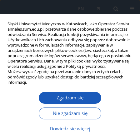
EN
PL
Śląski Uniwersytet Medyczny w Katowicach, jako Operator Serwisu
annales.sum.edu.pl, przetwarza dane osobowe zbierane podczas
odwiedzania Serwisu. Realizacja funkcji pozyskiwania informacji o
Użytkownikach i ich zachowaniu odbywa się poprzez dobrowolnie
wprowadzone w formularzach informacje, zapisywanie w
urządzeniach końcowych plików cookies (tzw. ciasteczka), a także
poprzez gromadzenie logów serwera www, będącego w posiadaniu
Autor
Karolina Górska
Operatora Serwisu. Dane, w tym pliki cookies, wykorzystywane są
w celu realizacji usług zgodnie z Polityką prywatności.
Możesz wyrazić zgodę na przetwarzanie danych w tych celach,
odmówić zgody lub uzyskać dostęp do bardziej szczegółowych
Wiedza studentów wybranych kierunków studiów
informacji.
na temat specyficznych zaburzeń odżywiania
Zgadzam się
Michał Górski
,
Beata Całyniuk
,
Jagoda Garbicz
,
Kamila Szynal
,
Karolina
Górska
,
Renata Polaniak
Ann. Acad. Med. Siles. 2023;77:67-74
Nie zgadzam się
DOI
:
https://doi.org/10.18794/aams/158557
Dowiedz się więcej
Streszczenie
Artykuł
(PDF)