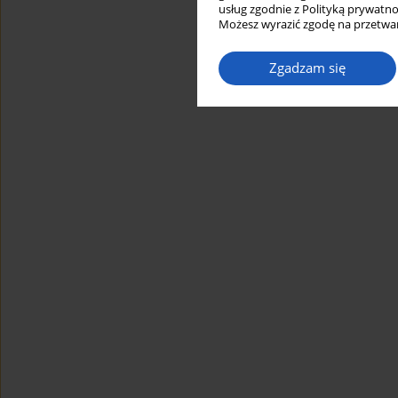
usług zgodnie z Polityką prywatno
Możesz wyrazić zgodę na przetwar
Zgadzam się