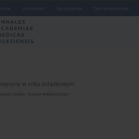
iśmie
Archiwum
Dla autorów
Dla recenzentów
 pepsyny w soku żołądkowym
yrpień-Golder
,
Tomasz Wielkoszyński