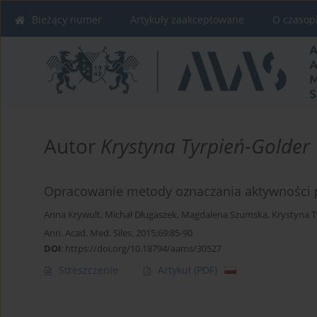
Bieżący numer
Artykuły zaakceptowane
O czasop
Autor
Krystyna Tyrpień-Golder
Opracowanie metody oznaczania aktywności
Anna Krywult
,
Michał Długaszek
,
Magdalena Szumska
,
Krystyna T
Ann. Acad. Med. Siles. 2015;69:85-90
DOI
:
https://doi.org/10.18794/aams/30527
Streszczenie
Artykuł
(PDF)