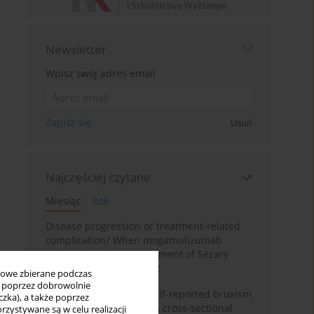
Newsletter
Wpisz swój adres email
Zapisz się
Usuń
Najczęściej czytane
Miesiąc
Rok
Disease progression or treatment-related
complication? When mogamulizumab
misleads in the management of Sézary
syndrome: A case report
bowe zbierane podczas
ię poprzez dobrowolnie
Personality traits and self-reported bruxism
zka), a także poprzez
in university students: A cross-sectional
zystywane są w celu realizacji