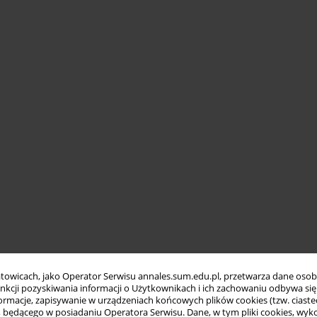
towicach, jako Operator Serwisu annales.sum.edu.pl, przetwarza dane oso
funkcji pozyskiwania informacji o Użytkownikach i ich zachowaniu odbywa s
macje, zapisywanie w urządzeniach końcowych plików cookies (tzw. ciastec
ędącego w posiadaniu Operatora Serwisu. Dane, w tym pliki cookies, wykor