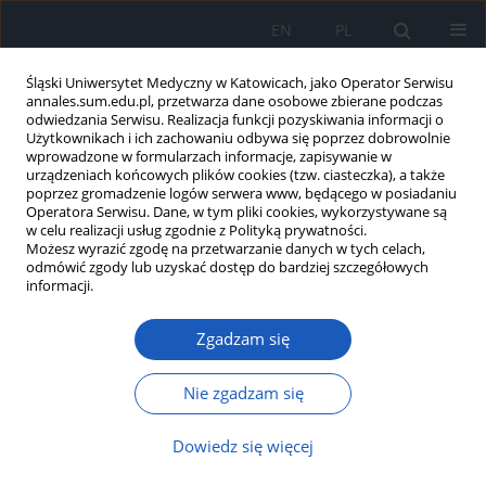
EN
PL
Śląski Uniwersytet Medyczny w Katowicach, jako Operator Serwisu
annales.sum.edu.pl, przetwarza dane osobowe zbierane podczas
odwiedzania Serwisu. Realizacja funkcji pozyskiwania informacji o
Użytkownikach i ich zachowaniu odbywa się poprzez dobrowolnie
wprowadzone w formularzach informacje, zapisywanie w
urządzeniach końcowych plików cookies (tzw. ciasteczka), a także
poprzez gromadzenie logów serwera www, będącego w posiadaniu
Autor
Leszek Piechuta
Operatora Serwisu. Dane, w tym pliki cookies, wykorzystywane są
w celu realizacji usług zgodnie z Polityką prywatności.
Możesz wyrazić zgodę na przetwarzanie danych w tych celach,
odmówić zgody lub uzyskać dostęp do bardziej szczegółowych
Zaburzenia urodynamiczne w metaplazji
informacji.
płaskonabłonkowej śluzówki pęcherza i cystitis
cystica u dzieci
Zgadzam się
Leszek Piechuta
,
Karolina Kalicka
,
Przemysław Sikora
Nie zgadzam się
Ann. Acad. Med. Siles. 2017;71:393-398
DOI
:
https://doi.org/10.18794/aams/70335
Dowiedz się więcej
Streszczenie
Artykuł
(PDF)