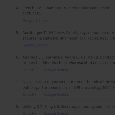
4.
French L.M., Bhambore N. Interstitial Cystitis/Painfu
1175–1181.
Google Scholar
5.
Rechberger T., Wróbel A. Patofizjologia zaburzeń mik
zaburzenia statystyki dna miednicy u kobiet. Red. T.
Google Scholar
6.
Andrade E.L., Ferreira J., André E., Calixto J.B. Contr
urinary bladder. Biochem. Pharmacol. 2006; 72(1): 10
CrossRef
Google Scholar
7.
Nagy I., Santa P., Jancsó G., Urban L. The role of the v
pathology. European Journal of Pharmacology 2004; 5
CrossRef
Google Scholar
8.
Uchling D.T., King L.R. Secretory immunoglobulin-A excr
CrossRef
Google Scholar