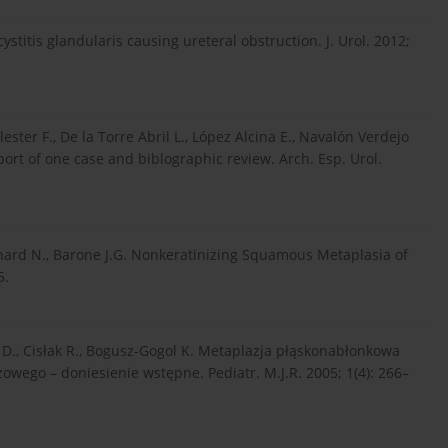
cystitis glandularis causing ureteral obstruction. J. Urol. 2012;
ster F., De la Torre Abril L., López Alcina E., Navalón Verdejo
ort of one case and biblographic review. Arch. Esp. Urol.
arnard N., Barone J.G. Nonkeratinizing Squamous Metaplasia of
5.
k D., Cisłak R., Bogusz-Gogol K. Metaplazja płąskonabłonkowa
wego – doniesienie wstępne. Pediatr. M.J.R. 2005; 1(4): 266–