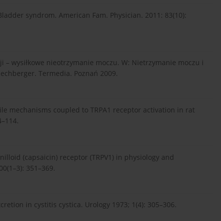
l Bladder syndrom. American Fam. Physician. 2011: 83(10):
cji – wysiłkowe nieotrzymanie moczu. W: Nietrzymanie moczu i
 Rechberger. Termedia. Poznań 2009.
actile mechanisms coupled to TRPA1 receptor activation in rat
4–114.
anilloid (capsaicin) receptor (TRPV1) in physiology and
00(1–3): 351–369.
etion in cystitis cystica. Urology 1973; 1(4): 305–306.