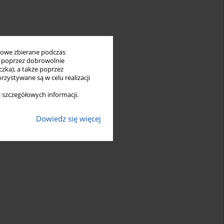
bowe zbierane podczas
ię poprzez dobrowolnie
zka), a także poprzez
zystywane są w celu realizacji
 szczegółowych informacji.
Dowiedz się więcej