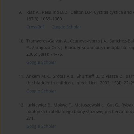
9.
Riaz A., Rasalino D.D., Dalton D.P. Cystitis cystica and 
187(3): 1059–1060.
CrossRef
Google Scholar
10.
Tramyeres-Galvan A., Ccanova-Ivorra J.A., Sanchez-Balle
P., Zaragozá Orts J. Bladder squamous metaplasia: rap
2005; 58(1): 74–76.
Google Scholar
11.
Ankem M.K., Grotas A.B., Shurtleff B., DiPiazza D., B
the bladder in children. Infect. Urol. 2002; 15(4): 22–2
Google Scholar
12.
Jurkiewicz B., Mokwa T., Matuszewski Ł., Gut G., Ryba
nabłonka urotelialnego błony śluzowej pęcherza moczo
271.
Google Scholar