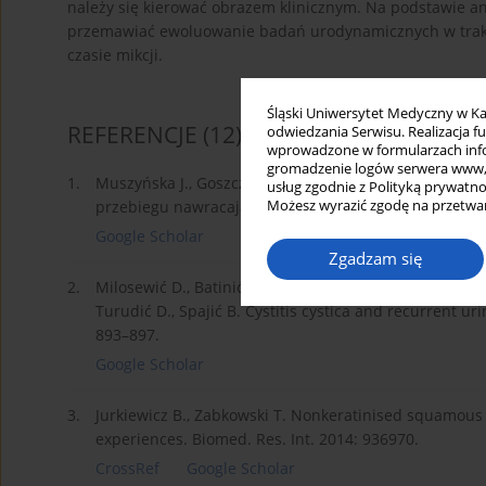
należy się kierować obrazem klinicznym. Na podstawie a
przemawiać ewoluowanie badań urodynamicznych w trakci
czasie mikcji.
Śląski Uniwersytet Medyczny w Ka
REFERENCJE
(12)
odwiedzania Serwisu. Realizacja 
wprowadzone w formularzach infor
gromadzenie logów serwera www, b
1.
Muszyńska J., Goszczyk A., Jurkiewicz B., Samotyjek J.
usług zgodnie z Polityką prywatno
Możesz wyrazić zgodę na przetwar
przebiegu nawracających zakażeń układu moczowego. P
Google Scholar
Zgadzam się
2.
Milosewić D., Batinić D., Tesivić G., Konjevoda P., Kni
Turudić D., Spajić B. Cystitis cystica and recurrent urin
893–897.
Google Scholar
3.
Jurkiewicz B., Zabkowski T. Nonkeratinised squamous m
experiences. Biomed. Res. Int. 2014: 936970.
CrossRef
Google Scholar