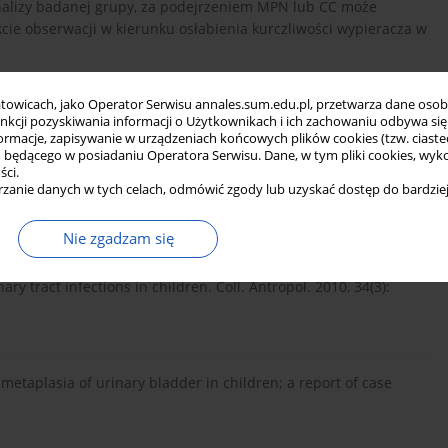
nalizy badanej grupy, za podejrzeniem MPN lub CC może
e obserwacji w kierunku osłabienia kurczliwości wypieracza w
towicach, jako Operator Serwisu annales.sum.edu.pl, przetwarza dane oso
funkcji pozyskiwania informacji o Użytkownikach i ich zachowaniu odbywa s
macje, zapisywanie w urządzeniach końcowych plików cookies (tzw. ciastec
ędącego w posiadaniu Operatora Serwisu. Dane, w tym pliki cookies, wykor
 Zmiany śluzówki pęcherza moczowego o typie cystitis cystica w
ści.
zanie danych w tych celach, odmówić zgody lub uzyskać dostęp do bardziej
ediatr. Med. Rodz. 2007; 3(3): 177–181.
Nie zgadzam się
ewald H., Subat-Dezulović M., Grković L., Topalović-Grković M.,
ary tract infections in children. Coll. Antropol. 2010, 34(3):
etaplasia of urinary bladder in children; a report of case