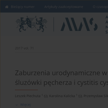
Bieżący numer
Artykuły zaakceptowane
O czasop
2017 vol. 71
Zaburzenia urodynamiczne w 
śluzówki pęcherza i cystitis cys
1
1
Leszek Piechuta
,
Karolina Kalicka
,
Przemysław Si
Więcej