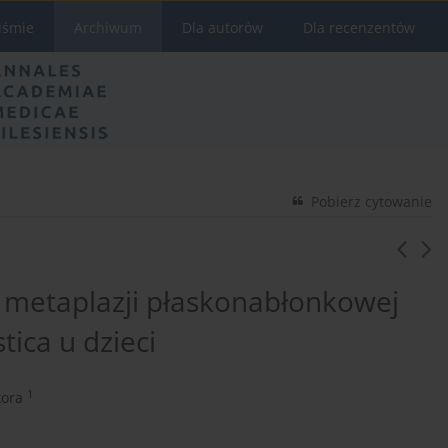
iśmie
Archiwum
Dla autorów
Dla recenzentów
Pobierz cytowanie
metaplazji płaskonabłonkowej
tica u dzieci
1
kora