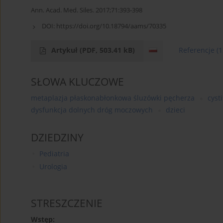
Ann. Acad. Med. Siles. 2017;71:393-398
DOI:
https://doi.org/10.18794/aams/70335
Artykuł
(PDF, 503.41 kB)
Referencje
(1
SŁOWA KLUCZOWE
metaplazja płaskonabłonkowa śluzówki pęcherza
cysti
dysfunkcja dolnych dróg moczowych
dzieci
DZIEDZINY
Pediatria
Urologia
STRESZCZENIE
Wstęp: