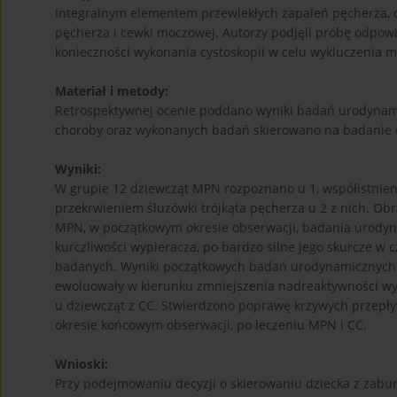
Integralnym elementem przewlekłych zapaleń pęcherza, 
pęcherza i cewki moczowej. Autorzy podjęli próbę odpow
konieczności wykonania cystoskopii w celu wykluczenia met
Materiał i metody:
Retrospektywnej ocenie poddano wyniki badań urodynami
choroby oraz wykonanych badań skierowano na badanie 
Wyniki:
W grupie 12 dziewcząt MPN rozpoznano u 1, współistnieni
przekrwieniem śluzówki trójkąta pęcherza u 2 z nich. O
MPN, w początkowym okresie obserwacji, badania urodyn
kurczliwości wypieracza, po bardzo silne jego skurcze 
badanych. Wyniki początkowych badań urodynamicznych, 
ewoluowały w kierunku zmniejszenia nadreaktywności wypie
u dziewcząt z CC. Stwierdzono poprawę krzywych przepły
okresie końcowym obserwacji, po leczeniu MPN i CC.
Wnioski:
Przy podejmowaniu decyzji o skierowaniu dziecka z zabu