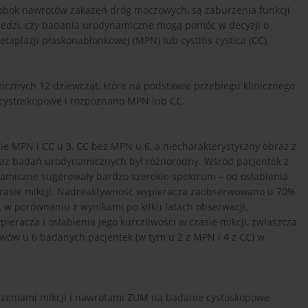
obok nawrotów zakażeń dróg moczowych, są zaburzenia funkcji
iedzi, czy badania urodynamiczne mogą pomóc w decyzji o
aplazji płaskonabłonkowej (MPN) lub cystitis cystica (CC).
cznych 12 dziewcząt, które na podstawie przebiegu klinicznego
cystoskopowe i rozpoznano MPN lub CC.
e MPN i CC u 3, CC bez MPN u 6, a niecharakterystyczny obraz z
braz badań urodynamicznych był różnorodny. Wśród pacjentek z
amiczne sugerowały bardzo szerokie spektrum – od osłabienia
w czasie mikcji. Nadreaktywność wypieracza zaobserwowano u 70%
w porównaniu z wynikami po kilku latach obserwacji,
racza i osłabienia jego kurczliwości w czasie mikcji, zwłaszcza
wów u 6 badanych pacjentek (w tym u 2 z MPN i 4 z CC) w
rzeniami mikcji i nawrotami ZUM na badanie cystoskopowe