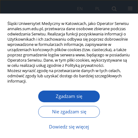
EN
PL
Śląski Uniwersytet Medyczny w Katowicach, jako Operator Serwisu
annales.sum.edu.pl, przetwarza dane osobowe zbierane podczas
odwiedzania Serwisu. Realizacja funkcji pozyskiwania informacji o
Użytkownikach i ich zachowaniu odbywa się poprzez dobrowolnie
wprowadzone w formularzach informacje, zapisywanie w
urządzeniach końcowych plików cookies (tzw. ciasteczka), a także
poprzez gromadzenie logów serwera www, będącego w posiadaniu
Autor
małgorzata mrowicka
Operatora Serwisu. Dane, w tym pliki cookies, wykorzystywane są
w celu realizacji usług zgodnie z Polityką prywatności.
Możesz wyrazić zgodę na przetwarzanie danych w tych celach,
odmówić zgody lub uzyskać dostęp do bardziej szczegółowych
Wpływ melatoniny na aktywność enzymów
informacji.
antyoksydacyjnych u pacjentów z hipokinezją
krótko- i długoterminową
Zgadzam się
Małgorzata Mrowicka
,
Paweł Garncarek
,
Elżbieta Miller
,
Katarzyna
Malinowska
,
Jerzy Mrowicki
,
Ireneusz Majsterek
Nie zgadzam się
Ann. Acad. Med. Siles. 2013;67
Dowiedz się więcej
Artykuł
(PDF)