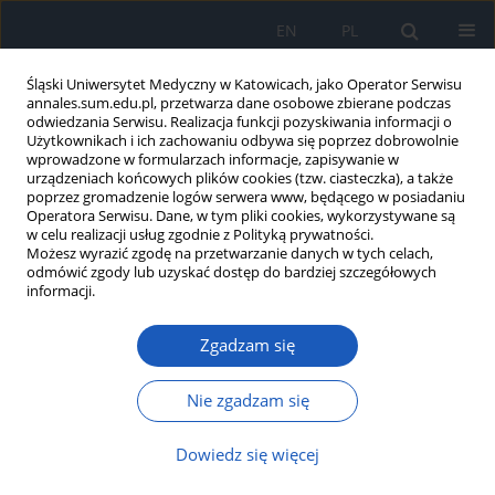
EN
PL
Śląski Uniwersytet Medyczny w Katowicach, jako Operator Serwisu
annales.sum.edu.pl, przetwarza dane osobowe zbierane podczas
odwiedzania Serwisu. Realizacja funkcji pozyskiwania informacji o
Użytkownikach i ich zachowaniu odbywa się poprzez dobrowolnie
wprowadzone w formularzach informacje, zapisywanie w
urządzeniach końcowych plików cookies (tzw. ciasteczka), a także
poprzez gromadzenie logów serwera www, będącego w posiadaniu
Autor
Magdalena Glin
Operatora Serwisu. Dane, w tym pliki cookies, wykorzystywane są
w celu realizacji usług zgodnie z Polityką prywatności.
Możesz wyrazić zgodę na przetwarzanie danych w tych celach,
odmówić zgody lub uzyskać dostęp do bardziej szczegółowych
Znaczenie oraz potencjał
informacji.
prognostyczny, diagnostyczny i
terapeutyczny wybranych czynników
Zgadzam się
parakrynnych w cukrzycy typu 2
Nie zgadzam się
Mariusz Kuczera
,
Klaudia Stocerz
,
Arkadiusz Sokal
,
Magdalena Glin
,
Kinga Orlińska
,
Jan Siwiec
,
Paweł Olczyk
Ann. Acad. Med. Siles. 2024;78:179-186
Dowiedz się więcej
DOI
:
https://doi.org/10.18794/aams/190929