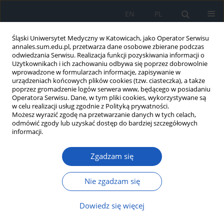
EN
PL
Śląski Uniwersytet Medyczny w Katowicach, jako Operator Serwisu
annales.sum.edu.pl, przetwarza dane osobowe zbierane podczas
odwiedzania Serwisu. Realizacja funkcji pozyskiwania informacji o
Użytkownikach i ich zachowaniu odbywa się poprzez dobrowolnie
wprowadzone w formularzach informacje, zapisywanie w
urządzeniach końcowych plików cookies (tzw. ciasteczka), a także
poprzez gromadzenie logów serwera www, będącego w posiadaniu
Autor
Manika Verma
Operatora Serwisu. Dane, w tym pliki cookies, wykorzystywane są
w celu realizacji usług zgodnie z Polityką prywatności.
Możesz wyrazić zgodę na przetwarzanie danych w tych celach,
odmówić zgody lub uzyskać dostęp do bardziej szczegółowych
Częstość występowania i różnorodność kostek
informacji.
szwów czaszki w gęsto zaludnionym stanie Bihar
Indii Wschodnich
Zgadzam się
Ravi Kant Narayan
,
Sarita Kumari
,
Manika Verma
Nie zgadzam się
Ann. Acad. Med. Siles. 2019;73:174-181
DOI
:
https://doi.org/10.18794/aams/109153
Dowiedz się więcej
Streszczenie
Artykuł
(PDF)