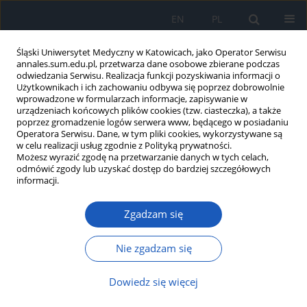
EN
PL
Śląski Uniwersytet Medyczny w Katowicach, jako Operator Serwisu
annales.sum.edu.pl, przetwarza dane osobowe zbierane podczas
odwiedzania Serwisu. Realizacja funkcji pozyskiwania informacji o
Użytkownikach i ich zachowaniu odbywa się poprzez dobrowolnie
wprowadzone w formularzach informacje, zapisywanie w
urządzeniach końcowych plików cookies (tzw. ciasteczka), a także
poprzez gromadzenie logów serwera www, będącego w posiadaniu
Autor
Maria Olszewska
Operatora Serwisu. Dane, w tym pliki cookies, wykorzystywane są
w celu realizacji usług zgodnie z Polityką prywatności.
Możesz wyrazić zgodę na przetwarzanie danych w tych celach,
odmówić zgody lub uzyskać dostęp do bardziej szczegółowych
Zespół Kelleya-Seegmillera jako przyczyna
informacji.
nawracającego ostrego uszkodzenia nerek u 9-
letniego chłopca
Zgadzam się
Hanna Marciniak
,
Tomasz Jarmoliński
,
Krzysztof Safranow
,
Katarzyna
Jakubowska
,
Maria Olszewska
,
Dariusz Chlubek
Nie zgadzam się
Ann. Acad. Med. Siles. 2017;71:116-121
DOI
:
https://doi.org/10.18794/aams/69292
Dowiedz się więcej
Streszczenie
Artykuł
(PDF)