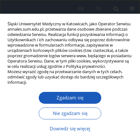
EN
PL
Śląski Uniwersytet Medyczny w Katowicach, jako Operator Serwisu
annales.sum.edu.pl, przetwarza dane osobowe zbierane podczas
odwiedzania Serwisu. Realizacja funkcji pozyskiwania informacji o
Użytkownikach i ich zachowaniu odbywa się poprzez dobrowolnie
wprowadzone w formularzach informacje, zapisywanie w
urządzeniach końcowych plików cookies (tzw. ciasteczka), a także
poprzez gromadzenie logów serwera www, będącego w posiadaniu
Autor
Michał Żorniak
Operatora Serwisu. Dane, w tym pliki cookies, wykorzystywane są
w celu realizacji usług zgodnie z Polityką prywatności.
Możesz wyrazić zgodę na przetwarzanie danych w tych celach,
odmówić zgody lub uzyskać dostęp do bardziej szczegółowych
Metoda agregacji impedancyjnej w ocenie funkcji
informacji.
płytek krwi – czy tylko dla kardiologów?
Zgadzam się
Adrianna Spałek
,
Michał Żorniak
,
Tadeusz F. Krzemiński
Ann. Acad. Med. Siles. 2016;70:66-72
Nie zgadzam się
DOI
:
https://doi.org/10.18794/aams/59505
Streszczenie
Artykuł
(PDF)
Dowiedz się więcej