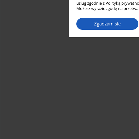
usług zgodnie z Polityką prywatno
Możesz wyrazić zgodę na przetwar
Zgadzam się