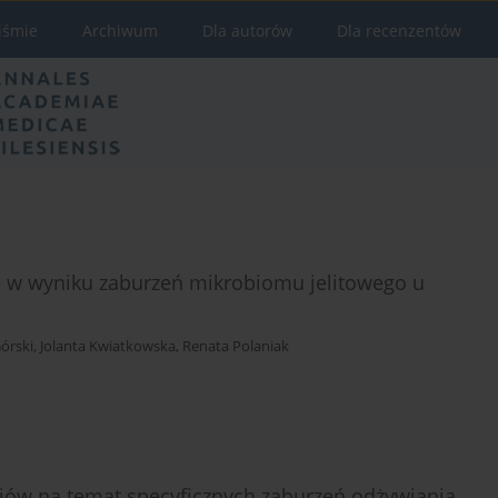
iśmie
Archiwum
Dla autorów
Dla recenzentów
w wyniku zaburzeń mikrobiomu jelitowego u
órski
,
Jolanta Kwiatkowska
,
Renata Polaniak
ów na temat specyficznych zaburzeń odżywiania