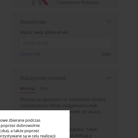
Newsletter
Wpisz swój adres email
Zapisz się
Usuń
Najczęściej czytane
Miesiąc
Rok
Disease progression or treatment-related
complication? When mogamulizumab
misleads in the management of Sézary
syndrome: A case report
bowe zbierane podczas
ię poprzez dobrowolnie
BPC-157 i oś jelitowo-mózgowa: nowe
zka), a także poprzez
powiązania między cytoprotekcją a
zystywane są w celu realizacji