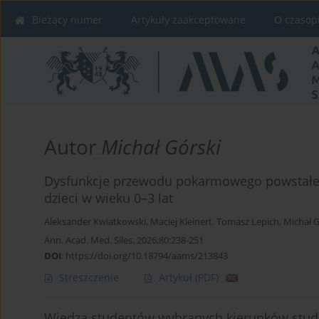
Bieżący numer
Artykuły zaakceptowane
O czasop
Autor
Michał Górski
Dysfunkcje przewodu pokarmowego powstałe 
dzieci w wieku 0–3 lat
Aleksander Kwiatkowski
,
Maciej Kleinert
,
Tomasz Lepich
,
Michał G
Ann. Acad. Med. Siles. 2026;80:238-251
DOI
:
https://doi.org/10.18794/aams/213843
Streszczenie
Artykuł
(PDF)
Wiedza studentów wybranych kierunków studi