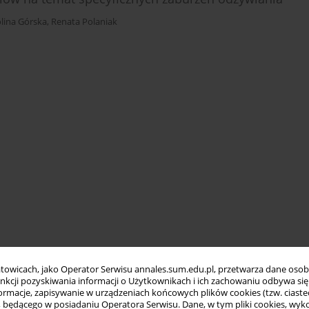
lina Górska
,
Renata Polaniak
towicach, jako Operator Serwisu annales.sum.edu.pl, przetwarza dane oso
funkcji pozyskiwania informacji o Użytkownikach i ich zachowaniu odbywa s
macje, zapisywanie w urządzeniach końcowych plików cookies (tzw. ciastec
ędącego w posiadaniu Operatora Serwisu. Dane, w tym pliki cookies, wykor