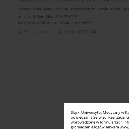
Michał Górski
,
Beata Całyniuk
,
Jagoda Garbicz
,
Kamila Szynal
,
Karo
Ann. Acad. Med. Siles. 2023;77:67-74
DOI
:
https://doi.org/10.18794/aams/158557
Streszczenie
Artykuł
(PDF)
Śląski Uniwersytet Medyczny w Ka
odwiedzania Serwisu. Realizacja 
wprowadzone w formularzach infor
gromadzenie logów serwera www, b