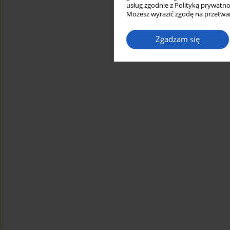
usług zgodnie z Polityką prywatno
Możesz wyrazić zgodę na przetwar
Zgadzam się