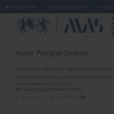
Bieżący numer
Artykuły zaakceptowane
O czasop
Autor
Patrycja Derkacz
Oznaczanie zawartości rtęci w witaminowych 
Barbara Brodziak-Dopierała
,
Agnieszka Fischer
,
Patrycja Derkacz
,
Ann. Acad. Med. Siles. 2019;73:203-211
DOI
:
https://doi.org/10.18794/aams/109822
Streszczenie
Artykuł
(PDF)