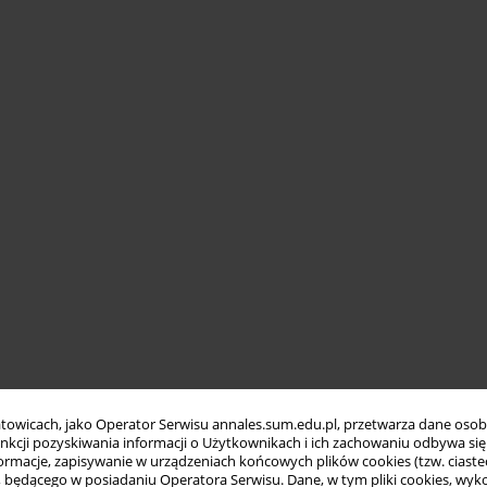
towicach, jako Operator Serwisu annales.sum.edu.pl, przetwarza dane oso
funkcji pozyskiwania informacji o Użytkownikach i ich zachowaniu odbywa s
macje, zapisywanie w urządzeniach końcowych plików cookies (tzw. ciastec
ędącego w posiadaniu Operatora Serwisu. Dane, w tym pliki cookies, wykor