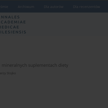
iśmie
Archiwum
Dla autorów
Dla recenzentów
i mineralnych suplementach diety
Jerzy Stojko