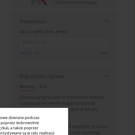
Newsletter
Wpisz swój adres email
Zapisz się
Usuń
Najczęściej czytane
Miesiąc
Rok
Disease progression or treatment-related
complication? When mogamulizumab
misleads in the management of Sézary
syndrome: A case report
bowe zbierane podczas
ię poprzez dobrowolnie
Personality traits and self-reported bruxism
zka), a także poprzez
in university students: A cross-sectional
zystywane są w celu realizacji