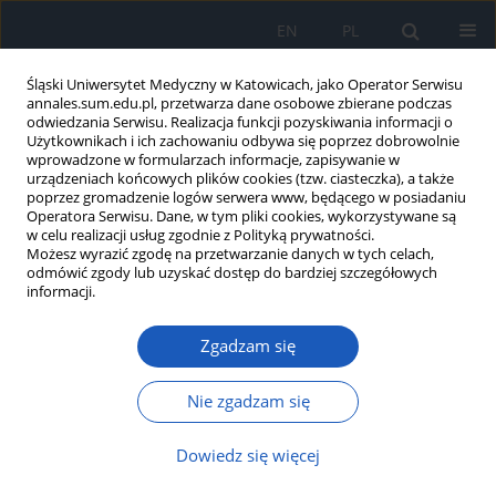
EN
PL
Śląski Uniwersytet Medyczny w Katowicach, jako Operator Serwisu
annales.sum.edu.pl, przetwarza dane osobowe zbierane podczas
odwiedzania Serwisu. Realizacja funkcji pozyskiwania informacji o
Użytkownikach i ich zachowaniu odbywa się poprzez dobrowolnie
wprowadzone w formularzach informacje, zapisywanie w
urządzeniach końcowych plików cookies (tzw. ciasteczka), a także
poprzez gromadzenie logów serwera www, będącego w posiadaniu
Autor
Tobiasz Żłobiński
Operatora Serwisu. Dane, w tym pliki cookies, wykorzystywane są
w celu realizacji usług zgodnie z Polityką prywatności.
Możesz wyrazić zgodę na przetwarzanie danych w tych celach,
Wpływ kinesiotapingu na ból, parametry
odmówić zgody lub uzyskać dostęp do bardziej szczegółowych
antropometryczne, statyczne oraz dynamiczne
informacji.
stopy u pacjentów z entezopatią mięśnia
piszczelowego tylnego – opis przypadków
Zgadzam się
Tobiasz Żłobiński
,
Anna Stolecka-Warzecha
,
Barbara Błońska-
Nie zgadzam się
Fajfrowska
Ann. Acad. Med. Siles. 2021;75:62-68
Dowiedz się więcej
DOI
:
https://doi.org/10.18794/aams/136352
Streszczenie
Artykuł
(PDF)