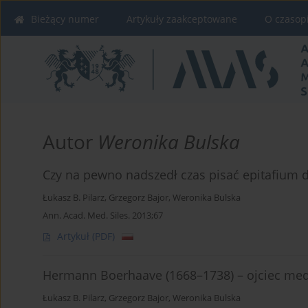
Bieżący numer
Artykuły zaakceptowane
O czasop
Autor
Weronika Bulska
Czy na pewno nadszedł czas pisać epitafium 
Łukasz B. Pilarz
,
Grzegorz Bajor
,
Weronika Bulska
Ann. Acad. Med. Siles. 2013;67
Artykuł
(PDF)
Hermann Boerhaave (1668–1738) – ojciec med
Łukasz B. Pilarz
,
Grzegorz Bajor
,
Weronika Bulska