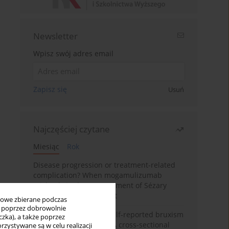
Newsletter
Wpisz swój adres email
Zapisz się
Usuń
Najczęściej czytane
Miesiąc
Rok
Disease progression or treatment-related
complication? When mogamulizumab
misleads in the management of Sézary
syndrome: A case report
bowe zbierane podczas
ię poprzez dobrowolnie
Personality traits and self-reported bruxism
zka), a także poprzez
in university students: A cross-sectional
zystywane są w celu realizacji