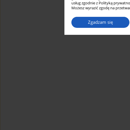
usług zgodnie z Polityką prywatno
Możesz wyrazić zgodę na przetwar
Zgadzam się