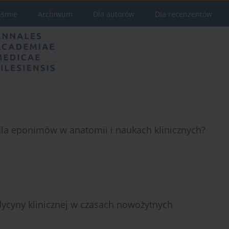
iśmie
Archiwum
Dla autorów
Dla recenzentów
dla eponimów w anatomii i naukach klinicznych?
ycyny klinicznej w czasach nowożytnych