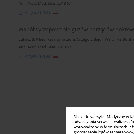
Ann. Acad. Med. Siles. 2013;67
Artykuł
(PDF)
Współwystępowanie guzów narządów dokrewn
Łukasz B. Pilarz
,
Katarzyna Ziora
,
Grzegorz Bajor
,
Weronika Bulsk
Ann. Acad. Med. Siles. 2013;67
Artykuł
(PDF)
Śląski Uniwersytet Medyczny w Ka
odwiedzania Serwisu. Realizacja 
wprowadzone w formularzach infor
gromadzenie logów serwera www, b