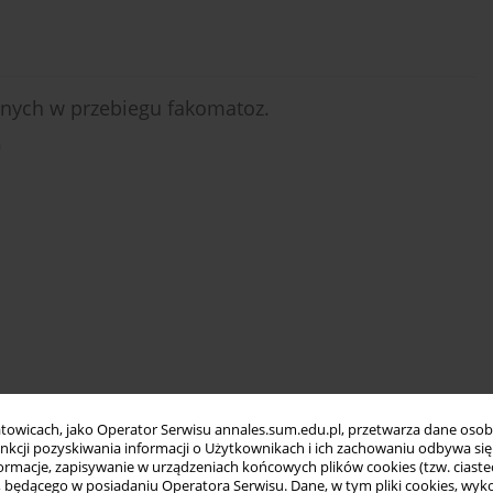
ych w przebiegu fakomatoz.
a
towicach, jako Operator Serwisu annales.sum.edu.pl, przetwarza dane oso
funkcji pozyskiwania informacji o Użytkownikach i ich zachowaniu odbywa s
macje, zapisywanie w urządzeniach końcowych plików cookies (tzw. ciastec
ędącego w posiadaniu Operatora Serwisu. Dane, w tym pliki cookies, wykor