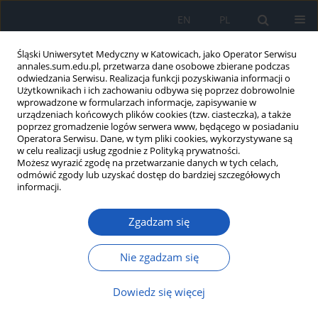
EN
PL
Śląski Uniwersytet Medyczny w Katowicach, jako Operator Serwisu
annales.sum.edu.pl, przetwarza dane osobowe zbierane podczas
odwiedzania Serwisu. Realizacja funkcji pozyskiwania informacji o
Użytkownikach i ich zachowaniu odbywa się poprzez dobrowolnie
wprowadzone w formularzach informacje, zapisywanie w
urządzeniach końcowych plików cookies (tzw. ciasteczka), a także
poprzez gromadzenie logów serwera www, będącego w posiadaniu
Autor
Wojciech Ścierski
Operatora Serwisu. Dane, w tym pliki cookies, wykorzystywane są
w celu realizacji usług zgodnie z Polityką prywatności.
Możesz wyrazić zgodę na przetwarzanie danych w tych celach,
odmówić zgody lub uzyskać dostęp do bardziej szczegółowych
Diagnostyka przesiewowa zaburzeń oddychania
informacji.
podczas snu u chorych z kardiomiopatią
rozstrzeniową
Zgadzam się
Wojciech Ścierski
,
Janusz Dola
,
Beata Maksym-Kulas
,
Krystyna
Krzemień-Wolska
,
Tomasz Brzostowicz
,
Izabela Kawecka
,
Damian
Nie zgadzam się
Kawecki
Ann. Acad. Med. Siles. 2014;68
Dowiedz się więcej
Artykuł
(PDF)