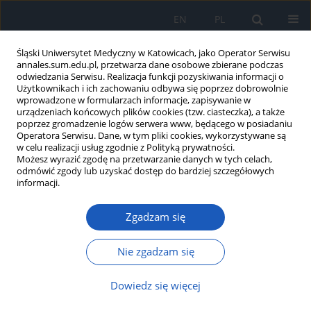
EN
PL
Śląski Uniwersytet Medyczny w Katowicach, jako Operator Serwisu
annales.sum.edu.pl, przetwarza dane osobowe zbierane podczas
odwiedzania Serwisu. Realizacja funkcji pozyskiwania informacji o
Użytkownikach i ich zachowaniu odbywa się poprzez dobrowolnie
wprowadzone w formularzach informacje, zapisywanie w
urządzeniach końcowych plików cookies (tzw. ciasteczka), a także
poprzez gromadzenie logów serwera www, będącego w posiadaniu
2024 vol. 78
Operatora Serwisu. Dane, w tym pliki cookies, wykorzystywane są
w celu realizacji usług zgodnie z Polityką prywatności.
Możesz wyrazić zgodę na przetwarzanie danych w tych celach,
odmówić zgody lub uzyskać dostęp do bardziej szczegółowych
informacji.
Wykrywanie przerzutów
Zgadzam się
do wątroby za pomocą
skróconego protokołu MRI u
Nie zgadzam się
pacjentki z pNET i ciężką
Dowiedz się więcej