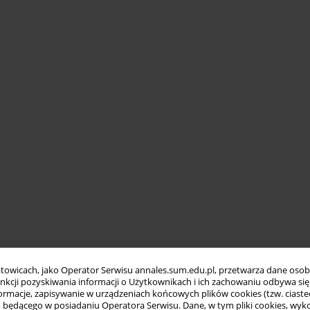
towicach, jako Operator Serwisu annales.sum.edu.pl, przetwarza dane oso
funkcji pozyskiwania informacji o Użytkownikach i ich zachowaniu odbywa s
macje, zapisywanie w urządzeniach końcowych plików cookies (tzw. ciastec
ędącego w posiadaniu Operatora Serwisu. Dane, w tym pliki cookies, wykor