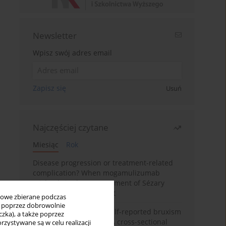
Newsletter
Wpisz swój adres email
Zapisz się
Usuń
Najczęściej czytane
Miesiąc
Rok
Disease progression or treatment-related
complication? When mogamulizumab
misleads in the management of Sézary
syndrome: A case report
bowe zbierane podczas
ię poprzez dobrowolnie
Personality traits and self-reported bruxism
zka), a także poprzez
in university students: A cross-sectional
zystywane są w celu realizacji