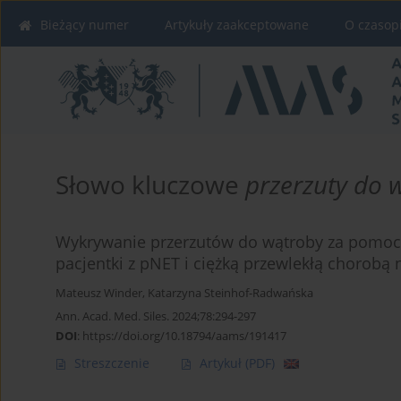
Bieżący numer
Artykuły zaakceptowane
O czasop
Słowo kluczowe
przerzuty do 
Wykrywanie przerzutów do wątroby za pomoc
pacjentki z pNET i ciężką przewlekłą chorobą 
Mateusz Winder
,
Katarzyna Steinhof-Radwańska
Ann. Acad. Med. Siles. 2024;78:294-297
DOI
:
https://doi.org/10.18794/aams/191417
Streszczenie
Artykuł
(PDF)