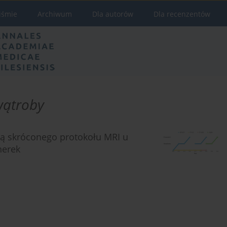
iśmie
Archiwum
Dla autorów
Dla recenzentów
wątroby
ą skróconego protokołu MRI u
nerek