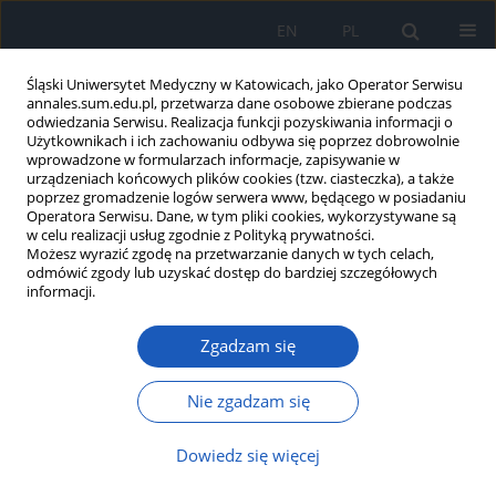
EN
PL
Śląski Uniwersytet Medyczny w Katowicach, jako Operator Serwisu
annales.sum.edu.pl, przetwarza dane osobowe zbierane podczas
odwiedzania Serwisu. Realizacja funkcji pozyskiwania informacji o
Użytkownikach i ich zachowaniu odbywa się poprzez dobrowolnie
wprowadzone w formularzach informacje, zapisywanie w
urządzeniach końcowych plików cookies (tzw. ciasteczka), a także
poprzez gromadzenie logów serwera www, będącego w posiadaniu
Tydzień Wirusów 2/2024 vol. 2(nr specj.)
Operatora Serwisu. Dane, w tym pliki cookies, wykorzystywane są
w celu realizacji usług zgodnie z Polityką prywatności.
Możesz wyrazić zgodę na przetwarzanie danych w tych celach,
odmówić zgody lub uzyskać dostęp do bardziej szczegółowych
informacji.
Epidemiologiczne oraz kliniczne
Zgadzam się
aspekty zakażeń wirusami z
rodziny
Polyomaviridae
–
Nie zgadzam się
przegląd literatury
Dowiedz się więcej