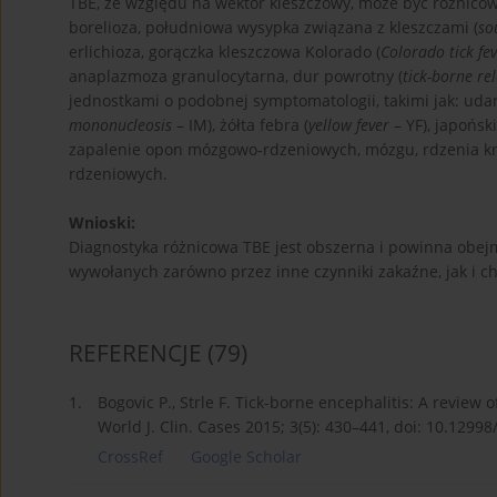
TBE, ze względu na wektor kleszczowy, może być różnico
borelioza, południowa wysypka związana z kleszczami (
so
erlichioza, gorączka kleszczowa Kolorado (
Colorado tick fe
anaplazmoza granulocytarna, dur powrotny (
tick-borne re
jednostkami o podobnej symptomatologii, takimi jak: ud
mononucleosis
– IM), żółta febra (
yellow fever
– YF), japońsk
zapalenie opon mózgowo-rdzeniowych, mózgu, rdzenia k
rdzeniowych.
Wnioski:
Diagnostyka różnicowa TBE jest obszerna i powinna obe
wywołanych zarówno przez inne czynniki zakaźne, jak i c
REFERENCJE
(79)
1.
Bogovic P., Strle F. Tick-borne encephalitis: A review
World J. Clin. Cases 2015; 3(5): 430–441, doi: 10.12998
CrossRef
Google Scholar