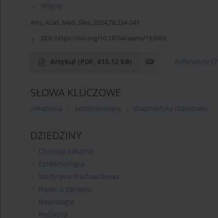
Więcej
Ann. Acad. Med. Siles. 2024;78:234-247
DOI:
https://doi.org/10.18794/aams/183663
Artykuł
(PDF, 615.12 kB)
Referencje
(7
SŁOWA KLUCZOWE
zakażenia
epidemiologia
diagnostyka różnicowa
DZIEDZINY
Choroby zakaźne
Epidemiologia
Medycyna środowiskowa
Nauki o zdrowiu
Neurologia
Pediatria