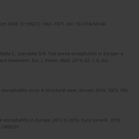
ncet 2008; 371(9627): 1861–1871, doi: 10.1016/S0140-
i Bella S., Giacobbe D.R. Tick-borne encephalitis in Europe: a
nd treatment. Eur. J. Intern. Med. 2019; 62: 1–6, doi:
 encephalitis virus: A structural view. Viruses 2018; 10(7): 350,
rne encephalitis in Europe, 2012 to 2016. Euro Surveill. 2018;
5.1800201.