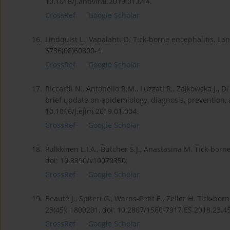
10.1016/j.antiviral.2019.01.014.
CrossRef
Google Scholar
16.
Lindquist L., Vapalahti O. Tick-borne encephalitis. La
6736(08)60800-4.
CrossRef
Google Scholar
17.
Riccardi N., Antonello R.M., Luzzati R., Zajkowska J., D
brief update on epidemiology, diagnosis, prevention, a
10.1016/j.ejim.2019.01.004.
CrossRef
Google Scholar
18.
Pulkkinen L.I.A., Butcher S.J., Anastasina M. Tick-borne
doi: 10.3390/v10070350.
CrossRef
Google Scholar
19.
Beauté J., Spiteri G., Warns-Petit E., Zeller H. Tick-bo
23(45): 1800201, doi: 10.2807/1560-7917.ES.2018.23.4
CrossRef
Google Scholar