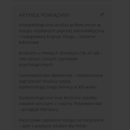
ARTYKUŁ POWIĄZANY
Histopatologiczna analiza próbek zmian w
mózgu uzyskanych poprzez stereotaktyczną
i nawigowaną biopsję mózgu – badanie
kohortowe
Bruksizm u młodych dorosłych (18–25 lat) –
rola stresu i innych czynników
psychologicznych
Corynebacterium diphtheriae
– niedoceniane
zagrożenie? Analiza ryzyka
epidemiologicznego błonicy w XXI wieku
Epidemiologiczne oraz kliniczne aspekty
zakażeń wirusami z rodziny
Polyomaviridae
– przegląd literatury
Kleszczowe zapalenie mózgu na horyzoncie
– apel o podjęcie działań dla Polski