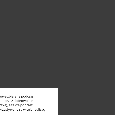
bowe zbierane podczas
ię poprzez dobrowolnie
zka), a także poprzez
zystywane są w celu realizacji