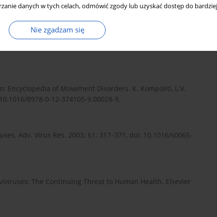
2009.09.005.
zanie danych w tych celach, odmówić zgody lub uzyskać dostęp do bardziej
Nie zgadzam się
 A review. Seizure 2017; 44: 74–80, doi:
 In: Encyclopedia of Movement Disorders. K. Kompoliti, L.V.
 10.1016/B978-0-12-374105-9.00028-9.
iruses. Adv. Virus Res. 2003; 61: 317–371, doi: 10.1016/s0065-
viviruses: The Continuing Threat to Human Health. Elsevier