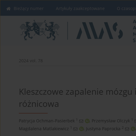
Bieżący numer
Artykuły zaakceptowane
O czasop
2024 vol. 78
Kleszczowe zapalenie mózgu 
różnicowa
1
1
Patrycja Ochman-Pasierbek
,
Przemysław Olczyk
1
2
Magdalena Matlakiewicz
,
Justyna Paprocka
,