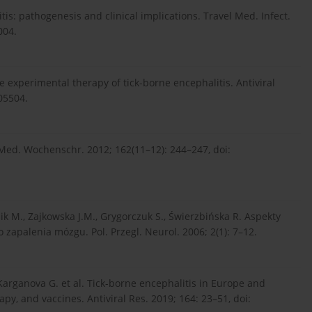
is: pathogenesis and clinical implications. Travel Med. Infect.
004.
he experimental therapy of tick-borne encephalitis. Antiviral
105504.
 Med. Wochenschr. 2012; 162(11–12): 244–247, doi:
 M., Zajkowska J.M., Grygorczuk S., Świerzbińska R. Aspekty
 zapalenia mózgu. Pol. Przegl. Neurol. 2006; 2(1): 7–12.
, Karganova G. et al. Tick-borne encephalitis in Europe and
apy, and vaccines. Antiviral Res. 2019; 164: 23–51, doi: