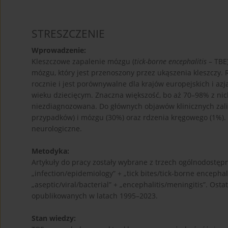
STRESZCZENIE
Wprowadzenie:
Kleszczowe zapalenie mózgu (
tick-borne encephalitis
– TBE
mózgu, który jest przenoszony przez ukąszenia kleszczy
rocznie i jest porównywalne dla krajów europejskich i az
wieku dziecięcym. Znaczna większość, bo aż 70–98% z nic
niezdiagnozowana. Do głównych objawów klinicznych zal
przypadków) i mózgu (30%) oraz rdzenia kręgowego (1%). 
neurologiczne.
Metodyka:
Artykuły do pracy zostały wybrane z trzech ogólnodostęp
„infection/epidemiology” + „tick bites/tick-borne encephal
„aseptic/viral/bacterial” + „encephalitis/meningitis”. Os
opublikowanych w latach 1995–2023.
Stan wiedzy: