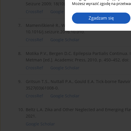
Seizure 2009; 18(10): 716–718, doi: 10.1016/j.seizure.
Możesz wyrazić zgodę na przetwar
CrossRef
Google Scholar
Zgadzam się
7.
Mameniškienė R., Wolf P. Epilepsia partialis continua:
10.1016/j.seizure.2016.10.010.
CrossRef
Google Scholar
8.
Motika P.V., Bergen D.C. Epilepsia Partialis Continua.
Metman [ed.]. Academic Press, 2010, p. 450–452, doi:
CrossRef
Google Scholar
9.
Gritsun T.S., Nuttall P.A., Gould E.A. Tick-borne flaviv
3527(03)61008-0.
CrossRef
Google Scholar
10.
Beltz L.A. Zika and Other Neglected and Emerging Fla
2021.
Google Scholar