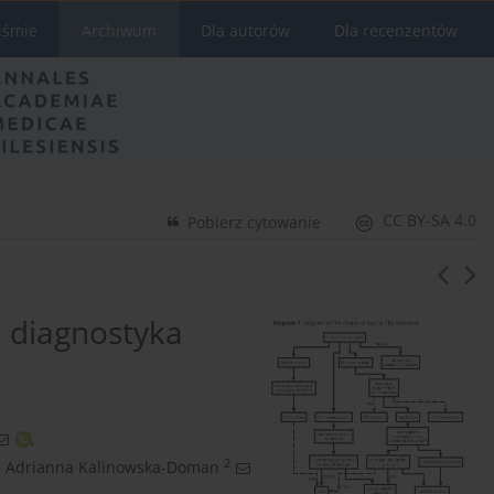
iśmie
Archiwum
Dla autorów
Dla recenzentów
CC BY-SA 4.0
Pobierz cytowanie
i diagnostyka
,
2
Adrianna Kalinowska-Doman