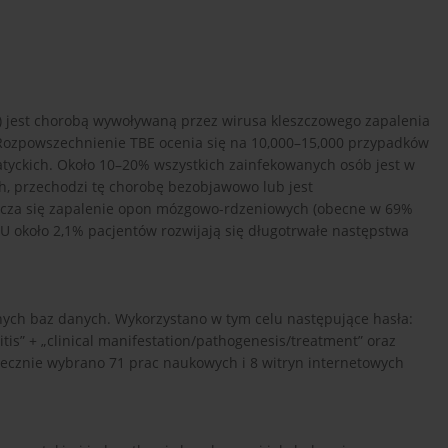
) jest chorobą wywoływaną przez wirusa kleszczowego zapalenia
. Rozpowszechnienie TBE ocenia się na 10,000–15,000 przypadków
jatyckich. Około 10–20% wszystkich zainfekowanych osób jest w
h, przechodzi tę chorobę bezobjawowo lub jest
icza się zapalenie opon mózgowo-rdzeniowych (obecne w 69%
U około 2,1% pacjentów rozwijają się długotrwałe następstwa
nych baz danych. Wykorzystano w tym celu następujące hasła:
itis” + „clinical manifestation/pathogenesis/treatment” oraz
tatecznie wybrano 71 prac naukowych i 8 witryn internetowych