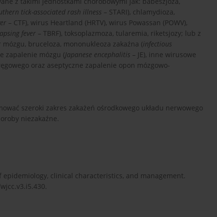
wane z takimi jednostkami chorobowymi jak: babeszjoza,
uthern tick-associated rash illness
– STARI), chlamydioza,
ver
– CTF), wirus Heartland (HRTV), wirus Powassan (POWV),
lapsing fever
– TBRF), toksoplazmoza, tularemia, riketsjozy; lub z
ar mózgu, bruceloza, mononukleoza zakaźna (
infectious
ie zapalenie mózgu (
Japanese encephalitis
– JE), inne wirusowe
ręgowego oraz aseptyczne zapalenie opon mózgowo-
jmować szeroki zakres zakażeń ośrodkowego układu nerwowego
horoby niezakaźne.
 of epidemiology, clinical characteristics, and management.
/wjcc.v3.i5.430.