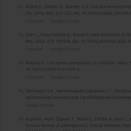
11.
Růžek D., Dobler G., Mantke O.D. Tick-borne encephalit
Dis. 2010; 8(4): 223–232, doi: 10.1016/j.tmaid.2010.06.
CrossRef
Google Scholar
12.
Eyer L., Seley-Radtke K., Ruzek D. New directions in t
Res. 2023; 210: 105504, doi: 10.1016/j.antiviral.2022.
CrossRef
Google Scholar
13.
Rostasy K. Tick-borne encephalitis in children. Wien.
10.1007/s10354-012-0101-4.
CrossRef
Google Scholar
14.
Pancewicz S.A., Hermanowska-Szpakowicz T., Kondrusik
epidemiologiczno-kliniczne i profilaktyka kleszczowego
Google Scholar
15.
Ruzek D., Avšič Županc T., Borde J., Chrdle A., Eyer L.
Russia: Review of pathogenesis, clinical features, ther