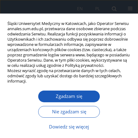
EN
PL
Śląski Uniwersytet Medyczny w Katowicach, jako Operator Serwisu
annales.sum.edu.pl, przetwarza dane osobowe zbierane podczas
odwiedzania Serwisu. Realizacja funkcji pozyskiwania informacji o
Użytkownikach i ich zachowaniu odbywa się poprzez dobrowolnie
wprowadzone w formularzach informacje, zapisywanie w
urządzeniach końcowych plików cookies (tzw. ciasteczka), a także
poprzez gromadzenie logów serwera www, będącego w posiadaniu
2025 vol. 79
Operatora Serwisu. Dane, w tym pliki cookies, wykorzystywane są
w celu realizacji usług zgodnie z Polityką prywatności.
Możesz wyrazić zgodę na przetwarzanie danych w tych celach,
odmówić zgody lub uzyskać dostęp do bardziej szczegółowych
informacji.
Ukryte anomalie
Zgadzam się
pępkowe: opis
przypadków noworodków z
Nie zgadzam się
przetrwałym moczownikiem i
Dowiedz się więcej