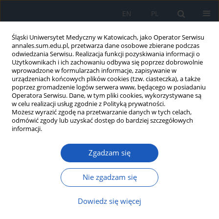
EN
PL
Śląski Uniwersytet Medyczny w Katowicach, jako Operator Serwisu
annales.sum.edu.pl, przetwarza dane osobowe zbierane podczas
odwiedzania Serwisu. Realizacja funkcji pozyskiwania informacji o
Użytkownikach i ich zachowaniu odbywa się poprzez dobrowolnie
wprowadzone w formularzach informacje, zapisywanie w
urządzeniach końcowych plików cookies (tzw. ciasteczka), a także
poprzez gromadzenie logów serwera www, będącego w posiadaniu
Słowo kluczowe
wady wrodzone
Operatora Serwisu. Dane, w tym pliki cookies, wykorzystywane są
w celu realizacji usług zgodnie z Polityką prywatności.
Możesz wyrazić zgodę na przetwarzanie danych w tych celach,
Ukryte anomalie pępkowe: opis
odmówić zgody lub uzyskać dostęp do bardziej szczegółowych
przypadków noworodków z
informacji.
przetrwałym moczownikiem i przetrwałym
przewodem żółtkowo-jelitowym
Zgadzam się
Aleksandra Kątnik
,
Klaudia Szala
,
Grzegorz Kudela
,
Agnieszka Wiernik
Nie zgadzam się
Ann. Acad. Med. Siles. 2025;79:101-105
DOI
:
https://doi.org/10.18794/aams/200707
Dowiedz się więcej
Streszczenie
Artykuł
(PDF)