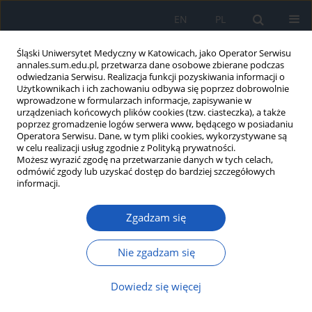
EN
PL
Śląski Uniwersytet Medyczny w Katowicach, jako Operator Serwisu
annales.sum.edu.pl, przetwarza dane osobowe zbierane podczas
odwiedzania Serwisu. Realizacja funkcji pozyskiwania informacji o
Użytkownikach i ich zachowaniu odbywa się poprzez dobrowolnie
wprowadzone w formularzach informacje, zapisywanie w
urządzeniach końcowych plików cookies (tzw. ciasteczka), a także
poprzez gromadzenie logów serwera www, będącego w posiadaniu
Słowo kluczowe
Public Relations
Operatora Serwisu. Dane, w tym pliki cookies, wykorzystywane są
w celu realizacji usług zgodnie z Polityką prywatności.
Możesz wyrazić zgodę na przetwarzanie danych w tych celach,
odmówić zgody lub uzyskać dostęp do bardziej szczegółowych
Budowanie wizerunku gabinetów
informacji.
stomatologicznych za pośrednictwem narzędzi
public relations
Zgadzam się
Magdalena Syrkiewicz-Świtała
,
Tomasz Holecki
,
Katarzyna Bryła
Nie zgadzam się
Ann. Acad. Med. Siles. 2014;68
Streszczenie
Artykuł
(PDF)
Dowiedz się więcej