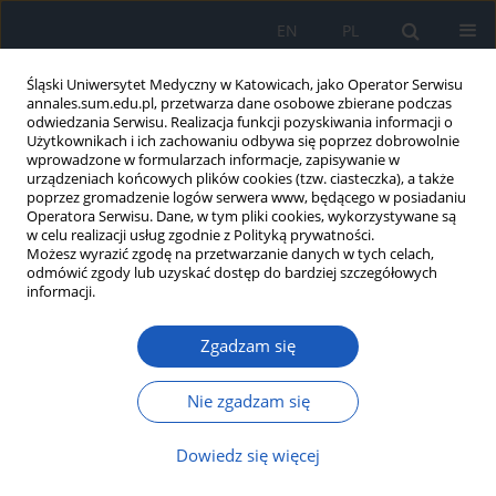
EN
PL
Śląski Uniwersytet Medyczny w Katowicach, jako Operator Serwisu
annales.sum.edu.pl, przetwarza dane osobowe zbierane podczas
odwiedzania Serwisu. Realizacja funkcji pozyskiwania informacji o
Użytkownikach i ich zachowaniu odbywa się poprzez dobrowolnie
wprowadzone w formularzach informacje, zapisywanie w
urządzeniach końcowych plików cookies (tzw. ciasteczka), a także
poprzez gromadzenie logów serwera www, będącego w posiadaniu
Słowo kluczowe
QRISK3
Operatora Serwisu. Dane, w tym pliki cookies, wykorzystywane są
w celu realizacji usług zgodnie z Polityką prywatności.
Możesz wyrazić zgodę na przetwarzanie danych w tych celach,
odmówić zgody lub uzyskać dostęp do bardziej szczegółowych
Obciążenie chorobami układu
informacji.
sercowo-naczyniowego związanymi z
miażdżycą w starzejącej się populacji
Zgadzam się
– kompleksowy przegląd czynników ryzyka, oceny
ryzyka i profilaktyki
Nie zgadzam się
Witold Żurański
,
Mariusz Gąsior
,
Bartosz Hudzik
Dowiedz się więcej
Ann. Acad. Med. Siles. 2025;79:404-417
DOI
:
https://doi.org/10.18794/aams/209784