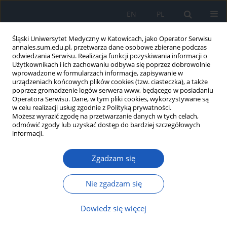
EN
PL
Śląski Uniwersytet Medyczny w Katowicach, jako Operator Serwisu
annales.sum.edu.pl, przetwarza dane osobowe zbierane podczas
odwiedzania Serwisu. Realizacja funkcji pozyskiwania informacji o
Użytkownikach i ich zachowaniu odbywa się poprzez dobrowolnie
wprowadzone w formularzach informacje, zapisywanie w
urządzeniach końcowych plików cookies (tzw. ciasteczka), a także
poprzez gromadzenie logów serwera www, będącego w posiadaniu
Słowo kluczowe
SIRT1
Operatora Serwisu. Dane, w tym pliki cookies, wykorzystywane są
w celu realizacji usług zgodnie z Polityką prywatności.
Możesz wyrazić zgodę na przetwarzanie danych w tych celach,
odmówić zgody lub uzyskać dostęp do bardziej szczegółowych
Wpływ polimorfizmów rs2273773 i rs7895833
informacji.
genu SIRT1 na długość życia w kontekście
czynników metabolicznych w populacji śląskiej
Zgadzam się
Wladyslaw Jan Grzeszczak
,
Łukasz Woźny
,
Magdalena Stefanowicz
,
Marta Danikiewicz
Nie zgadzam się
Ann. Acad. Med. Siles. 2017;71:162-172
DOI
:
https://doi.org/10.18794/aams/64164
Dowiedz się więcej
Streszczenie
Artykuł
(PDF)