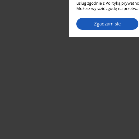
usług zgodnie z Polityką prywatno
Możesz wyrazić zgodę na przetwar
Zgadzam się