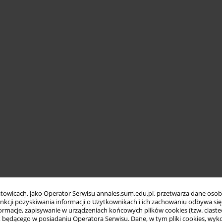
towicach, jako Operator Serwisu annales.sum.edu.pl, przetwarza dane oso
funkcji pozyskiwania informacji o Użytkownikach i ich zachowaniu odbywa s
macje, zapisywanie w urządzeniach końcowych plików cookies (tzw. ciastec
ędącego w posiadaniu Operatora Serwisu. Dane, w tym pliki cookies, wykor