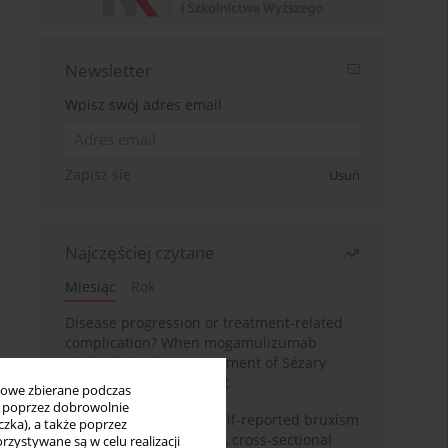
Newsletter
Wpisz swój adres email
Zapisz się
Usuń
Najczęściej czytane
Miesiąc
Rok
Disease progression or treatment-related
complication? When mogamulizumab
misleads in the management of Sézary
syndrome: A case report
bowe zbierane podczas
ię poprzez dobrowolnie
Personality traits and self-reported bruxism
zka), a także poprzez
in university students: A cross-sectional
zystywane są w celu realizacji