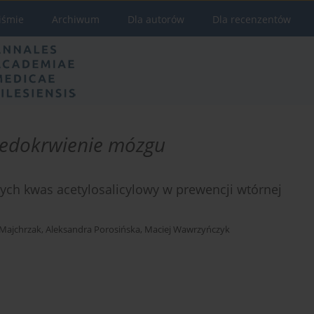
iśmie
Archiwum
Dla autorów
Dla recenzentów
iedokrwienie mózgu
cych kwas acetylosalicylowy w prewencji wtórnej
Majchrzak
,
Aleksandra Porosińska
,
Maciej Wawrzyńczyk