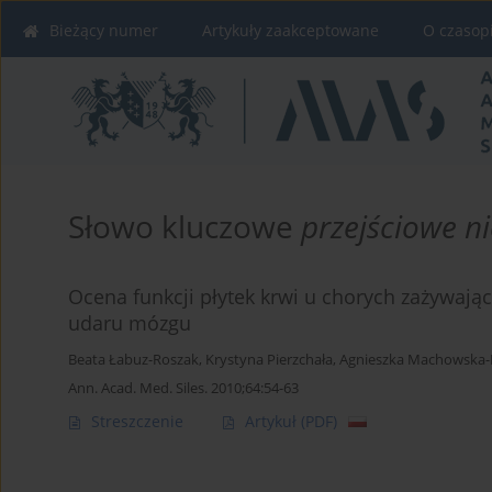
Bieżący numer
Artykuły zaakceptowane
O czasop
Słowo kluczowe
przejściowe n
Ocena funkcji płytek krwi u chorych zażywają
udaru mózgu
Beata Łabuz-Roszak
,
Krystyna Pierzchała
,
Agnieszka Machowska-
Ann. Acad. Med. Siles. 2010;64:54-63
Streszczenie
Artykuł
(PDF)