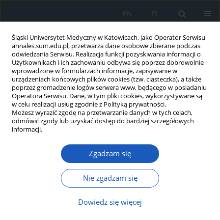
EN
PL
Śląski Uniwersytet Medyczny w Katowicach, jako Operator Serwisu
annales.sum.edu.pl, przetwarza dane osobowe zbierane podczas
odwiedzania Serwisu. Realizacja funkcji pozyskiwania informacji o
Użytkownikach i ich zachowaniu odbywa się poprzez dobrowolnie
wprowadzone w formularzach informacje, zapisywanie w
urządzeniach końcowych plików cookies (tzw. ciasteczka), a także
poprzez gromadzenie logów serwera www, będącego w posiadaniu
Autor
Agnieszka Szmigielska
Operatora Serwisu. Dane, w tym pliki cookies, wykorzystywane są
w celu realizacji usług zgodnie z Polityką prywatności.
Możesz wyrazić zgodę na przetwarzanie danych w tych celach,
Złożona wada układu moczowego u chłopca z
odmówić zgody lub uzyskać dostęp do bardziej szczegółowych
agenezją nerki
informacji.
Grażyna Jadwiga Krzemień
,
Agnieszka Szmigielska
,
Katarzyna Dziedzic-
Zgadzam się
Jankowska
,
Stanisław Warchoł
,
Teresa Dudek-Warchoł
,
Aleksandra
Jakimów-Kostrzewa
Ann. Acad. Med. Siles. 2017;71:134-138
Nie zgadzam się
DOI
:
https://doi.org/10.18794/aams/70342
Dowiedz się więcej
Streszczenie
Artykuł
(PDF)