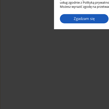
usług zgodnie z Polityką prywatno
Możesz wyrazić zgodę na przetwar
Zgadzam się