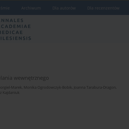
iśmie
Archiwum
Dla autorów
Dla recenzentów
elania wewnętrznego
Borgiel-Marek
,
Monika Ogrodowczyk-Bobik
,
Joanna Tarabura-Dragon
,
z Kajdaniuk