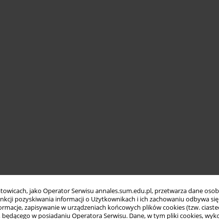
towicach, jako Operator Serwisu annales.sum.edu.pl, przetwarza dane oso
funkcji pozyskiwania informacji o Użytkownikach i ich zachowaniu odbywa s
macje, zapisywanie w urządzeniach końcowych plików cookies (tzw. ciastec
ędącego w posiadaniu Operatora Serwisu. Dane, w tym pliki cookies, wykor