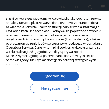
EN
PL
Śląski Uniwersytet Medyczny w Katowicach, jako Operator Serwisu
annales.sum.edu.pl, przetwarza dane osobowe zbierane podczas
odwiedzania Serwisu. Realizacja funkcji pozyskiwania informacji o
Użytkownikach i ich zachowaniu odbywa się poprzez dobrowolnie
wprowadzone w formularzach informacje, zapisywanie w
urządzeniach końcowych plików cookies (tzw. ciasteczka), a także
poprzez gromadzenie logów serwera www, będącego w posiadaniu
Autor
Joanna Zembala-John
Operatora Serwisu. Dane, w tym pliki cookies, wykorzystywane są
w celu realizacji usług zgodnie z Polityką prywatności.
Możesz wyrazić zgodę na przetwarzanie danych w tych celach,
odmówić zgody lub uzyskać dostęp do bardziej szczegółowych
Ocena wpływu stresu na obiektywnie i
informacji.
subiektywnie mierzoną jakość snu w populacji
osób pracujących
Zgadzam się
Janusz Kasperczyk
,
Joanna Zembala-John
,
Jadwiga Jośko-Ochojska
Nie zgadzam się
Ann. Acad. Med. Siles. 2022;76:36-46
DOI
:
https://doi.org/10.18794/aams/146444
Dowiedz się więcej
Streszczenie
Artykuł
(PDF)