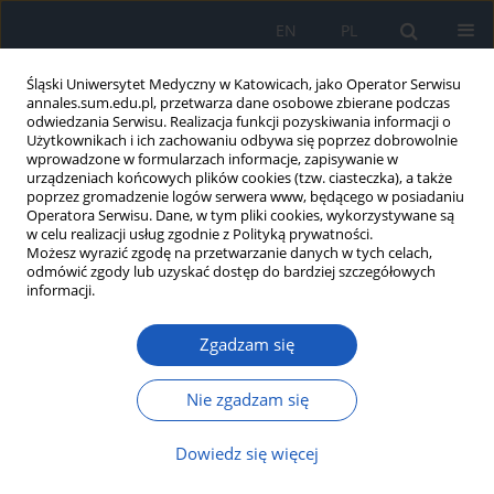
EN
PL
Śląski Uniwersytet Medyczny w Katowicach, jako Operator Serwisu
annales.sum.edu.pl, przetwarza dane osobowe zbierane podczas
odwiedzania Serwisu. Realizacja funkcji pozyskiwania informacji o
Użytkownikach i ich zachowaniu odbywa się poprzez dobrowolnie
wprowadzone w formularzach informacje, zapisywanie w
urządzeniach końcowych plików cookies (tzw. ciasteczka), a także
poprzez gromadzenie logów serwera www, będącego w posiadaniu
Autor
Julia Wypyszyńska
Operatora Serwisu. Dane, w tym pliki cookies, wykorzystywane są
w celu realizacji usług zgodnie z Polityką prywatności.
Możesz wyrazić zgodę na przetwarzanie danych w tych celach,
odmówić zgody lub uzyskać dostęp do bardziej szczegółowych
Badanie środowiskowe analizujące
informacji.
wiedzę zaszczepionych pacjentów na
temat powikłań po szczepieniu przeciwko COVID-
Zgadzam się
19 – doniesienie wstępne
Nie zgadzam się
Maria Stachura
,
Adriana Biela
,
Zuzanna Puszczewicz
,
Julia
Wypyszyńska
,
Natalia Zaboklicka
,
Tomasz Męcik-Kronenberg
Ann. Acad. Med. Siles. 2025;79:368-378
Dowiedz się więcej
DOI
:
https://doi.org/10.18794/aams/211012