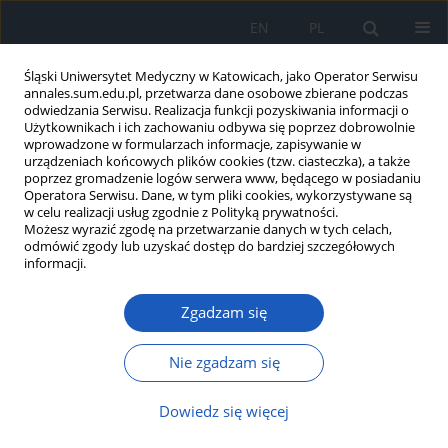
EN
PL
Śląski Uniwersytet Medyczny w Katowicach, jako Operator Serwisu
annales.sum.edu.pl, przetwarza dane osobowe zbierane podczas
odwiedzania Serwisu. Realizacja funkcji pozyskiwania informacji o
Użytkownikach i ich zachowaniu odbywa się poprzez dobrowolnie
wprowadzone w formularzach informacje, zapisywanie w
urządzeniach końcowych plików cookies (tzw. ciasteczka), a także
poprzez gromadzenie logów serwera www, będącego w posiadaniu
Autor
Karolina Szejnoga
Operatora Serwisu. Dane, w tym pliki cookies, wykorzystywane są
w celu realizacji usług zgodnie z Polityką prywatności.
Możesz wyrazić zgodę na przetwarzanie danych w tych celach,
odmówić zgody lub uzyskać dostęp do bardziej szczegółowych
Znaczenie polimorfizmu rs1137100 LEPR w
informacji.
rozwoju nadwagi i otyłości w badanej populacji
Zgadzam się
Wladyslaw Jan Grzeszczak
,
Karolina Szejnoga
,
Agnieszka Niemczyk
,
Magdalena Pyryt
,
Agnieszka Wichary
,
Nikola Szweda
,
Mateusz Gola
,
Mirosław Śnit
Nie zgadzam się
Ann. Acad. Med. Siles. 2018;72:141-146
DOI
:
https://doi.org/10.18794/aams/77059
Dowiedz się więcej
Streszczenie
Artykuł
(PDF)