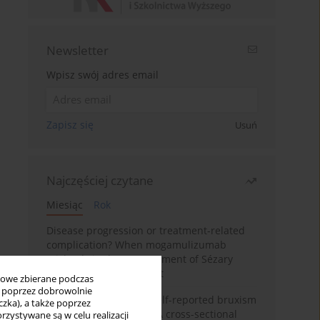
Newsletter
Wpisz swój adres email
Zapisz się
Usuń
Najczęściej czytane
Miesiąc
Rok
Disease progression or treatment-related
complication? When mogamulizumab
misleads in the management of Sézary
syndrome: A case report
bowe zbierane podczas
ię poprzez dobrowolnie
Personality traits and self-reported bruxism
zka), a także poprzez
in university students: A cross-sectional
zystywane są w celu realizacji