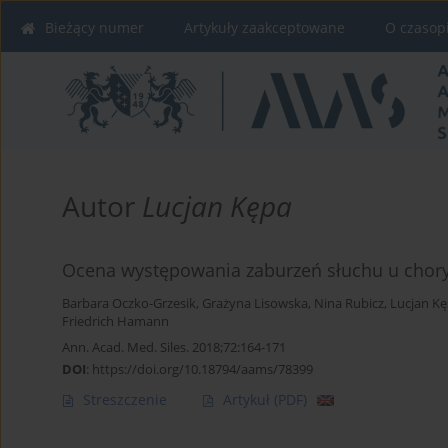
Bieżący numer
Artykuły zaakceptowane
O czasop
Autor
Lucjan Kępa
Ocena występowania zaburzeń słuchu u chory
Barbara Oczko-Grzesik
,
Grażyna Lisowska
,
Nina Rubicz
,
Lucjan K
Friedrich Hamann
Ann. Acad. Med. Siles. 2018;72:164-171
DOI
:
https://doi.org/10.18794/aams/78399
Streszczenie
Artykuł
(PDF)