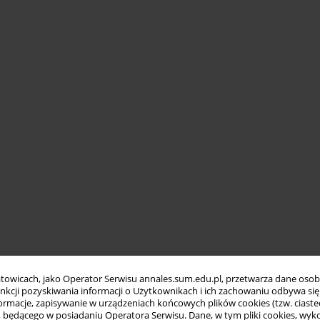
towicach, jako Operator Serwisu annales.sum.edu.pl, przetwarza dane oso
funkcji pozyskiwania informacji o Użytkownikach i ich zachowaniu odbywa s
macje, zapisywanie w urządzeniach końcowych plików cookies (tzw. ciastec
ędącego w posiadaniu Operatora Serwisu. Dane, w tym pliki cookies, wykor