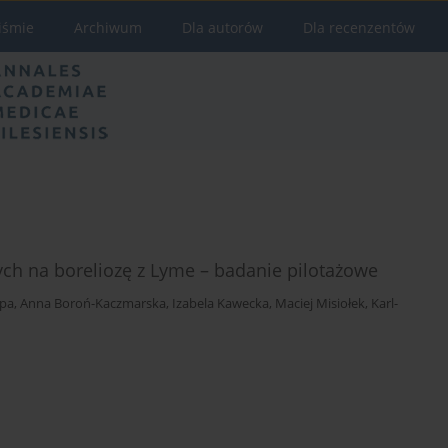
iśmie
Archiwum
Dla autorów
Dla recenzentów
ch na boreliozę z Lyme – badanie pilotażowe
ępa
,
Anna Boroń-Kaczmarska
,
Izabela Kawecka
,
Maciej Misiołek
,
Karl-