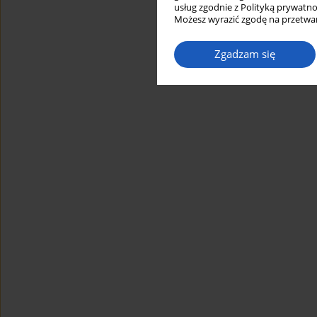
usług zgodnie z Polityką prywatno
Możesz wyrazić zgodę na przetwar
Zgadzam się